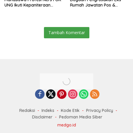
UNG Ikuti Kepaniteraan
Rumah Jawatan Pos &
Umum
Telegraf Dilakukan
Terstruktur dan Sistimatis.
Polda Gorontalo Diminta
Profesional
Tambah Komentar
Redaksi
Indeks
Kode Etik
Privacy Policy
Disclaimer
Pedoman Media Siber
medgo.id