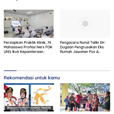
Pembangunan
Komit Tingkatkan
Kesejahteraan Petani
Persiapkan Praktik Klinik, 74
Pengacara Ronal Taliki SH :
Mahasiswa Profesi Ners FOK
Dugaan Pengrusakan Eks
UNG Ikuti Kepaniteraan
Rumah Jawatan Pos &
Umum
Telegraf Dilakukan
Terstruktur dan Sistimatis.
Polda Gorontalo Diminta
Profesional
Rekomendasi untuk kamu