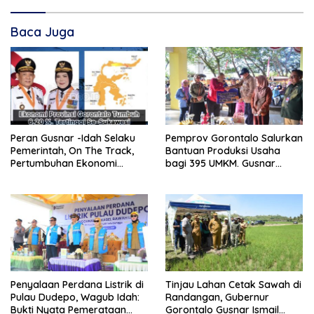
Baca Juga
Peran Gusnar -Idah Selaku
Pemprov Gorontalo Salurkan
Pemerintah, On The Track,
Bantuan Produksi Usaha
Pertumbuhan Ekonomi
bagi 395 UMKM. Gusnar
Tumbuh, Ditengah Efisiensi
Ismail Tegaskan Bantuan
Anggaran
Usaha UMKM untuk Produksi,
Bukan Konsumsi
Penyalaan Perdana Listrik di
Tinjau Lahan Cetak Sawah di
Pulau Dudepo, Wagub Idah:
Randangan, Gubernur
Bukti Nyata Pemerataan
Gorontalo Gusnar Ismail