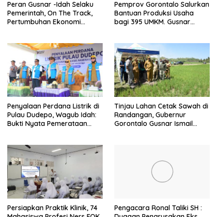
Peran Gusnar -Idah Selaku
Pemprov Gorontalo Salurkan
Pemerintah, On The Track,
Bantuan Produksi Usaha
Pertumbuhan Ekonomi
bagi 395 UMKM. Gusnar
Tumbuh, Ditengah Efisiensi
Ismail Tegaskan Bantuan
Anggaran
Usaha UMKM untuk Produksi,
Bukan Konsumsi
Penyalaan Perdana Listrik di
Tinjau Lahan Cetak Sawah di
Pulau Dudepo, Wagub Idah:
Randangan, Gubernur
Bukti Nyata Pemerataan
Gorontalo Gusnar Ismail
Pembangunan
Komit Tingkatkan
Kesejahteraan Petani
Persiapkan Praktik Klinik, 74
Pengacara Ronal Taliki SH :
Mahasiswa Profesi Ners FOK
Dugaan Pengrusakan Eks