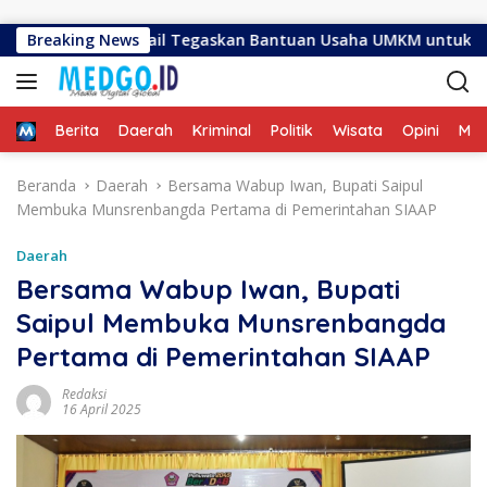
Langsung ke konten
usnar Ismail Tegaskan Bantuan Usaha UMKM untuk Produksi, B
Breaking News
Home
Berita
Daerah
Kriminal
Politik
Wisata
Opini
ME
Beranda
Daerah
Bersama Wabup Iwan, Bupati Saipul
Membuka Munsrenbangda Pertama di Pemerintahan SIAAP
Daerah
Bersama Wabup Iwan, Bupati
Saipul Membuka Munsrenbangda
Pertama di Pemerintahan SIAAP
Redaksi
16 April 2025