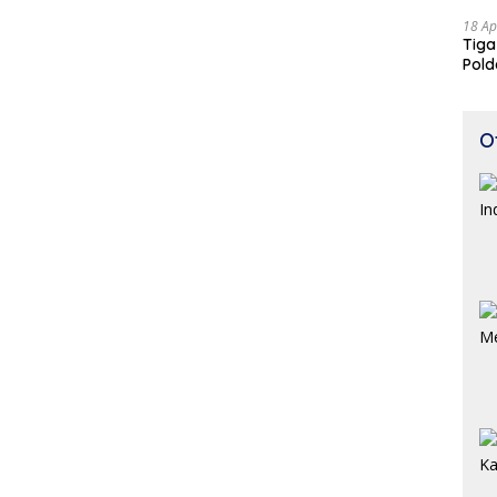
18 Ap
Tiga
Pold
Perj
O