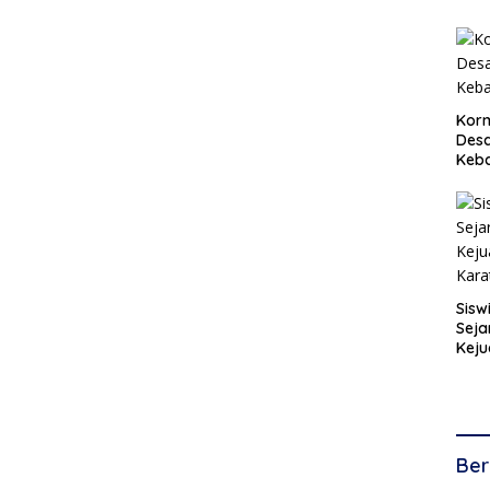
Korm
Desa
Keb
Sisw
Seja
Keju
Kara
Ber