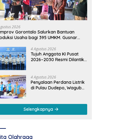
Agustus 2026
mprov Gorontalo Salurkan Bantuan
oduksi Usaha bagi 395 UMKM. Gusnar
mail Tegaskan Bantuan Usaha UMKM
tuk Produksi, Bukan Konsumsi
4 Agustus 2026
Tujuh Anggota KI Pusat
2026–2030 Resmi Dilantik,
Rektor UNG Dorong
Penguatan Keterbukaan
Informasi Digital
4 Agustus 2026
Penyalaan Perdana Listrik
di Pulau Dudepo, Wagub
Idah: Bukti Nyata
Pemerataan
Pembangunan
Selengkapnya
ita Olahraga