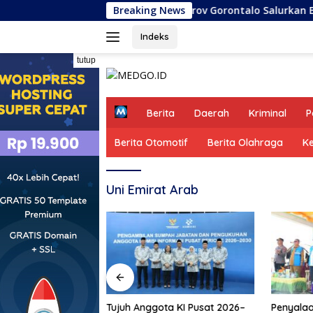
Langsung
Pemprov Gorontalo Salurkan Bantuan Pr
Breaking News
ke
konten
Indeks
tutup
H
Berita
Daerah
Kriminal
P
o
m
Berita Otomotif
Berita Olahraga
K
e
Uni Emirat Arab
Tujuh Anggota KI Pusat 2026–
Penyalaa
ontalo Salurkan