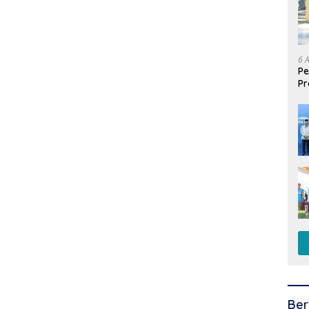
6 
Pe
Pr
Is
un
Ber