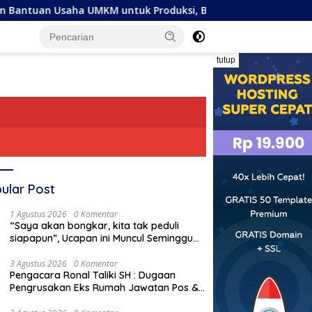
n Usaha UMKM untuk Produksi, Bukan Konsumsi
Tujuh A
tutup
ular Post
1 Agustus 2026
0 Komentar
“Saya akan bongkar, kita tak peduli
siapapun”, Ucapan ini Muncul Seminggu
Sebelum Terbongkarnya, Bangunan
Cagar Budaya Gorontalo
3 Agustus 2026
0 Komentar
Pengacara Ronal Taliki SH : Dugaan
Pengrusakan Eks Rumah Jawatan Pos &
Telegraf Dilakukan Terstruktur dan
apkan Praktik Klinik, 74
Pengacara Ronal Taliki SH :
“