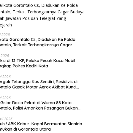
li 2026
Gorontalo Cs, Diadukan Ke Polda
ntalo, Terkait Terbongkarnya Cagar
ya Rumah Jawatan Pos dan Telegraf Yang
ejarah
i 2026
ksi di 13 TKP, Pelaku Pecah Kaca Mobil
ngkap Polres Kediri Kota
i 2026
rgok Tetangga Kos Sendiri, Residivis di
ntalo Gasak Motor Aerox Akibat Kunci
inggal
i 2026
! Gelar Razia Pekat di Wisma 88 Kota
ntalo, Polisi Amankan Pasangan Bukan
i Istri
ril 2026
h ! ABK Kabur, Kapal Bermuatan Sianida
mukan di Gorontalo Utara