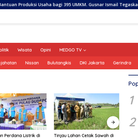
oduksi Usaha bagi 395 UMKM. Gusnar Ismail Tegaskan Bantua
olitik
Wisata
Opini
MEDGO TV
ejahatan
Nissan
Bulutangkis
DKI Jakarta
Gerindra
Pop
1
2
n Perdana Listrik di
Tinjau Lahan Cetak Sawah di
Persi