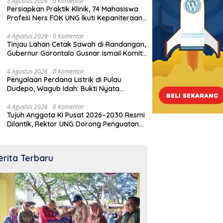
Sistimatis. Polda Gorontalo Diminta
3 Agustus 2026
0 Komentar
iswa Profesi Ners FOK
Dugaan Pengrusakan Eks
p
Persiapkan Praktik Klinik, 74 Mahasiswa
Profesional
Ikuti Kepaniteraan Umum
Rumah Jawatan Pos &
M
Profesi Ners FOK UNG Ikuti Kepaniteraan
Telegraf Dilakukan Terstruktur
T
Umum
dan Sistimatis. Polda Gorontalo
C
4 Agustus 2026
0 Komentar
Diminta Profesional
Tinjau Lahan Cetak Sawah di Randangan,
Gubernur Gorontalo Gusnar Ismail Komit
Tingkatkan Kesejahteraan Petani
4 Agustus 2026
0 Komentar
Penyalaan Perdana Listrik di Pulau
Dudepo, Wagub Idah: Bukti Nyata
Pemerataan Pembangunan
4 Agustus 2026
0 Komentar
Tujuh Anggota KI Pusat 2026–2030 Resmi
Dilantik, Rektor UNG Dorong Penguatan
Keterbukaan Informasi Digital
erita Terbaru