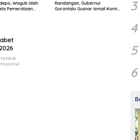
3
depo, Wagub Idah:
Randangan, Gubernur
Mahas
ata Pemerataan
Gorontalo Gusnar Ismail Komit
UNG 
gunan
Tingkatkan Kesejahteraan
Petani
4
Sabet
5
2026
 kembali
ernasional.
6
B