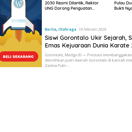
2030 Resmi Dilantik, Rektor
Pulau Du
duksi Usaha bagi
UNG Dorong Penguatan
Bukti Ny
usnar Ismail
Keterbukaan Informasi Digital
Pemban
antuan Usaha
Produksi, Bukan
Berita
,
Olahraga
18 Februari 2026
Siswi Gorontalo Ukir Sejarah, 
Emas Kejuaraan Dunia Karate 
Gorontalo, Medgo.ID — Prestasi membanggakan
ditorehkan putri daerah Gorontalo di kancah int
Zaskia Putri…