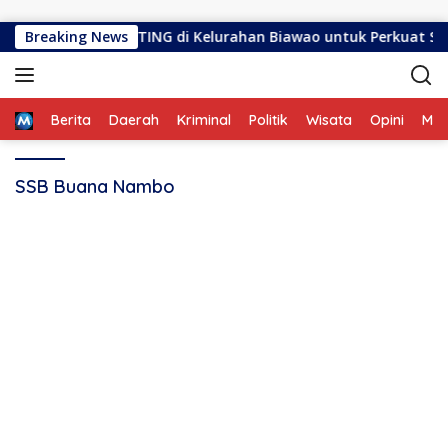
Langsung ke konten
Kartu Pintar GENTING di Kelurahan Biawao untuk Perkuat Skrin
Breaking News
Home
Berita
Daerah
Kriminal
Politik
Wisata
Opini
ME
SSB Buana Nambo