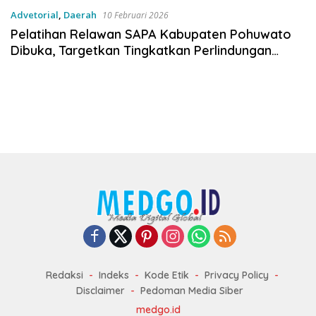
Advetorial
,
Daerah
10 Februari 2026
Pelatihan Relawan SAPA Kabupaten Pohuwato
Dibuka, Targetkan Tingkatkan Perlindungan
Perempuan dan Anak di Tingkat Desa
Redaksi
Indeks
Kode Etik
Privacy Policy
Disclaimer
Pedoman Media Siber
medgo.id