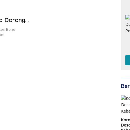
p Dorong
ten Bone
lam
Ber
Korm
Desa