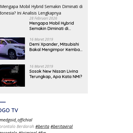
28 Februari 2026
Mengapa Mobil Hybrid
Semakin Diminati di
Indonesia? Ini Analisis
Lengkapnya
16 Maret 2019
Demi Xpander, Mitsubishi
Bakal Mengimpor Kembali
Pajero Sport
16 Maret 2019
Sosok New Nissan Livina
Terungkap, Apa Kata NMI?
DGO TV
medgoid_offichial
orontalo Berdarah
#berita
#beritaviral
gorontalo
#kriminal
#fyp