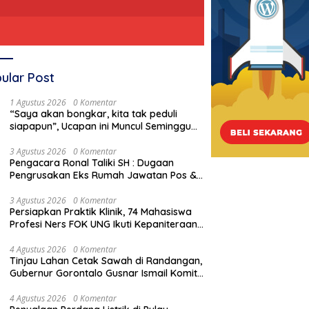
ular Post
1 Agustus 2026
0 Komentar
“Saya akan bongkar, kita tak peduli
siapapun”, Ucapan ini Muncul Seminggu
Sebelum Terbongkarnya, Bangunan
Cagar Budaya Gorontalo
3 Agustus 2026
0 Komentar
Pengacara Ronal Taliki SH : Dugaan
Pengrusakan Eks Rumah Jawatan Pos &
Telegraf Dilakukan Terstruktur dan
Sistimatis. Polda Gorontalo Diminta
3 Agustus 2026
0 Komentar
Persiapkan Praktik Klinik, 74 Mahasiswa
Profesional
Profesi Ners FOK UNG Ikuti Kepaniteraan
Umum
4 Agustus 2026
0 Komentar
Tinjau Lahan Cetak Sawah di Randangan,
Gubernur Gorontalo Gusnar Ismail Komit
Tingkatkan Kesejahteraan Petani
4 Agustus 2026
0 Komentar