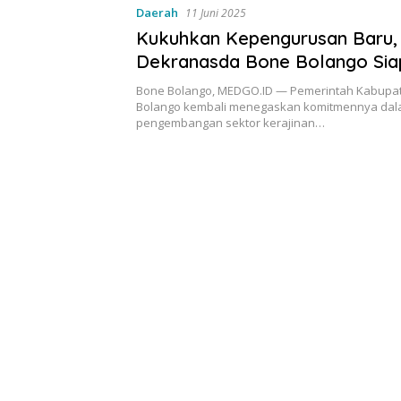
Daerah
11 Juni 2025
Kukuhkan Kepengurusan Baru,
Dekranasda Bone Bolango Sia
Ekonomi Kerakyatan
Bone Bolango, MEDGO.ID — Pemerintah Kabupa
Bolango kembali menegaskan komitmennya da
pengembangan sektor kerajinan…