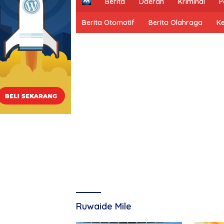
H
Berita
Daerah
Kriminal
P
o
m
Berita Otomotif
Berita Olahraga
K
e
Ruwaide Mile