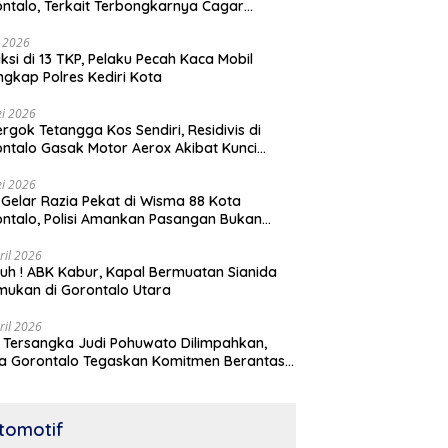
ntalo, Terkait Terbongkarnya Cagar
ya Rumah Jawatan Pos dan Telegraf Yang
ejarah
i 2026
ksi di 13 TKP, Pelaku Pecah Kaca Mobil
ngkap Polres Kediri Kota
i 2026
rgok Tetangga Kos Sendiri, Residivis di
ntalo Gasak Motor Aerox Akibat Kunci
inggal
i 2026
! Gelar Razia Pekat di Wisma 88 Kota
ntalo, Polisi Amankan Pasangan Bukan
i Istri
ril 2026
h ! ABK Kabur, Kapal Bermuatan Sianida
mukan di Gorontalo Utara
ril 2026
 Tersangka Judi Pohuwato Dilimpahkan,
a Gorontalo Tegaskan Komitmen Berantas
udian
tomotif