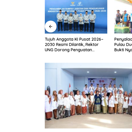
ontalo Salurkan
Tujuh Anggota KI Pusat 2026–
Penyalaa
duksi Usaha bagi
2030 Resmi Dilantik, Rektor
Pulau Du
usnar Ismail
UNG Dorong Penguatan
Bukti Ny
antuan Usaha
Keterbukaan Informasi Digital
Pemban
Produksi, Bukan