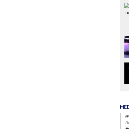
ME
@
G
#