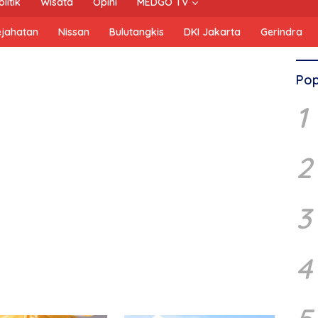
olitik
Wisata
Opini
MEDGO TV
ejahatan
Nissan
Bulutangkis
DKI Jakarta
Gerindra
Pop
1
2
3
4