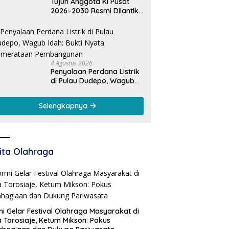
Tujuh Anggota KI Pusat
2026–2030 Resmi Dilantik,
Rektor UNG Dorong
Penguatan Keterbukaan
Informasi Digital
4 Agustus 2026
Penyalaan Perdana Listrik
di Pulau Dudepo, Wagub
Idah: Bukti Nyata
Pemerataan
Selengkapnya
Pembangunan
ita Olahraga
i Gelar Festival Olahraga Masyarakat di
 Torosiaje, Ketum Mikson: Pokus