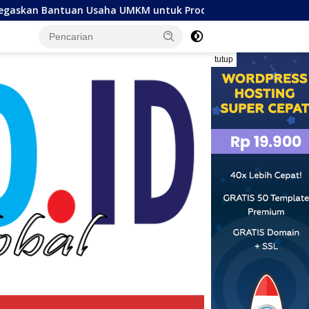
an Usaha UMKM untuk Produksi, Bukan Konsumsi
Tujuh
tutup