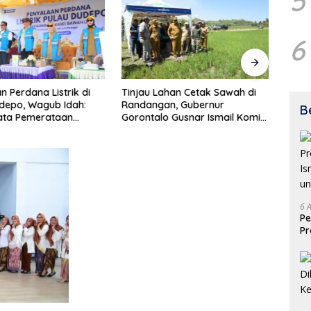
5
6
n Perdana Listrik di
Tinjau Lahan Cetak Sawah di
Persi
depo, Wagub Idah:
Randangan, Gubernur
Mahas
B
ata Pemerataan
Gorontalo Gusnar Ismail Komit
UNG 
gunan
Tingkatkan Kesejahteraan
Petani
6 
Pe
Pr
Is
un