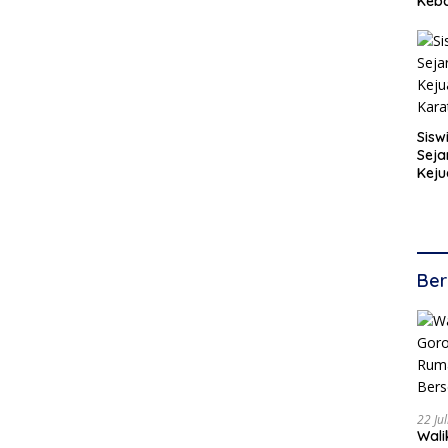
Keb
Sisw
Seja
Keju
Kara
Ber
22 Ju
Walikota 