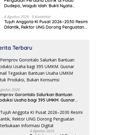
Penyalaan Perdana Listrik di Pulau
Dudepo, Wagub Idah: Bukti Nyata
Pemerataan Pembangunan
4 Agustus 2026
0 Komentar
Tujuh Anggota KI Pusat 2026–2030 Resmi
Dilantik, Rektor UNG Dorong Penguatan
Keterbukaan Informasi Digital
“
apkan Praktik Klinik, 74
Pengacara Ronal Taliki SH :
p
iswa Profesi Ners FOK
Dugaan Pengrusakan Eks
erita Terbaru
M
Ikuti Kepaniteraan Umum
Rumah Jawatan Pos &
T
Telegraf Dilakukan Terstruktur
C
dan Sistimatis. Polda Gorontalo
Diminta Profesional
Agustus 2026
mprov Gorontalo Salurkan Bantuan
oduksi Usaha bagi 395 UMKM. Gusnar
mail Tegaskan Bantuan Usaha UMKM
tuk Produksi, Bukan Konsumsi
4 Agustus 2026