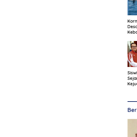
Korm
Desa
Keb
Sisw
Seja
Keju
Kara
Ber