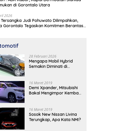
mukan di Gorontalo Utara
ril 2026
 Tersangka Judi Pohuwato Dilimpahkan,
a Gorontalo Tegaskan Komitmen Berantas
udian
tomotif
28 Februari 2026
Mengapa Mobil Hybrid
Semakin Diminati di
Indonesia? Ini Analisis
Lengkapnya
16 Maret 2019
Demi Xpander, Mitsubishi
Bakal Mengimpor Kembali
Pajero Sport
16 Maret 2019
Sosok New Nissan Livina
Terungkap, Apa Kata NMI?