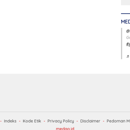
ME
@
G
#
♬
Indeks
Kode Etik
Privacy Policy
Disclaimer
Pedoman Me
medgo.id