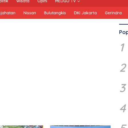
olitik
Wisata
Opini
MEDGO TV
ejahatan
Nissan
Bulutangkis
DKI Jakarta
Gerindra
Pop
1
2
3
4