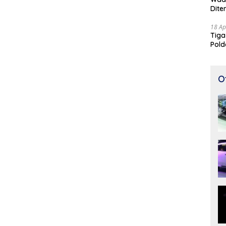
Dite
18 Ap
Tiga
Pold
Perj
O