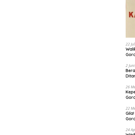
22 Ju
Walikota 
Goro
Buda
Bers
2 Jun
Bera
Dita
26 Me
Kepe
Goro
Tert
22 Me
Gila
Goro
Suam
24 Ap
Wadu