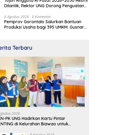
Tujuh Anggota KI Pusat 2026–2030 Resmi
Dilantik, Rektor UNG Dorong Penguatan
Keterbukaan Informasi Digital
6 Agustus 2026
0 Komentar
Pemprov Gorontalo Salurkan Bantuan
Produksi Usaha bagi 395 UMKM. Gusnar
Ismail Tegaskan Bantuan Usaha UMKM
untuk Produksi, Bukan Konsumsi
laan Perdana Listrik di
Tinjau Lahan Cetak Sawah di
Pe
u Dudepo, Wagub Idah:
Randangan, Gubernur
M
erita Terbaru
i Nyata Pemerataan
Gorontalo Gusnar Ismail Komit
U
angunan
Tingkatkan Kesejahteraan
Petani
Agustus 2026
N-PK UNG Hadirkan Kartu Pintar
NTING di Kelurahan Biawao untuk
rkuat Skrining Ibu Hamil Risiko Tinggi
8 Agustus 2026