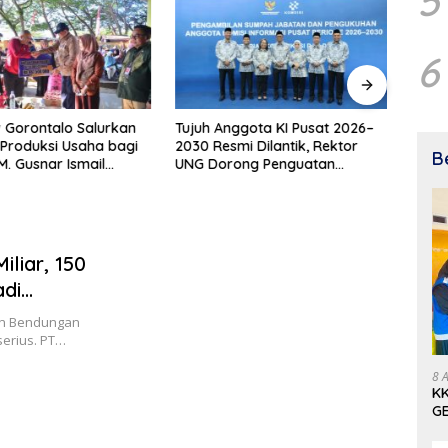
5
6
 Gorontalo Salurkan
Tujuh Anggota KI Pusat 2026–
Penya
Produksi Usaha bagi
2030 Resmi Dilantik, Rektor
Pula
B
. Gusnar Ismail
UNG Dorong Penguatan
Bukt
n Bantuan Usaha
Keterbukaan Informasi Digital
Pemb
uk Produksi, Bukan
i
iliar, 150
di
ng Bayar
an Bendungan
serius. PT…
8 
KK
GE
Pe