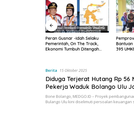
Peran Gusnar -Idah Selaku
Pemprov
Hadirkan Kartu
Pemerintah, On The Track,
Bantuan 
ING di Kelurahan
Ekonomi Tumbuh Ditengah
395 UMKM
k Perkuat Skrining
Efisiensi Anggaran
Tegaska
siko Tinggi
UMKM unt
Konsums
Berita
15 Oktober 2025
Diduga Terjerat Hutang Rp 56 M
Pekerja Waduk Bolango Ulu Ja
Korban, Gaji yang Tak Kunju
Bone Bolango, MEDGO.ID – Proyek pembangun
Bulango Ulu kini diselimuti persoalan keuangan 