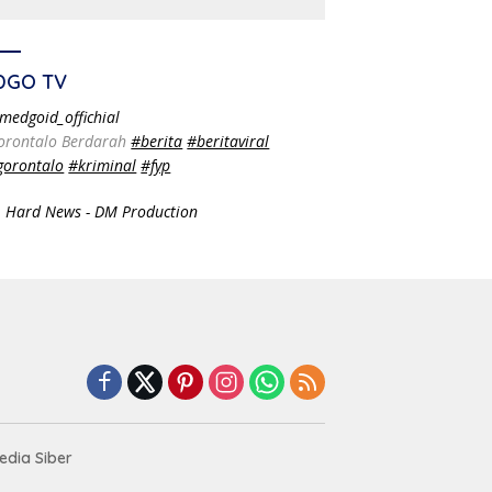
DGO TV
medgoid_offichial
orontalo Berdarah
#berita
#beritaviral
gorontalo
#kriminal
#fyp
 Hard News - DM Production
dia Siber