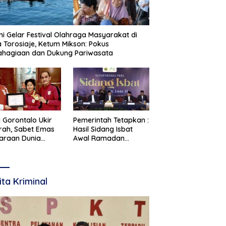
i Gelar Festival Olahraga Masyarakat di
 Torosiaje, Ketum Mikson: Pokus
ahagiaan dan Dukung Pariwasata
i Gorontalo Ukir
Pemerintah Tetapkan :
rah, Sabet Emas
Hasil Sidang Isbat
araan Dunia
Awal Ramadan
te 2026
Ditetapkan 19 Februari
2026
ita Kriminal