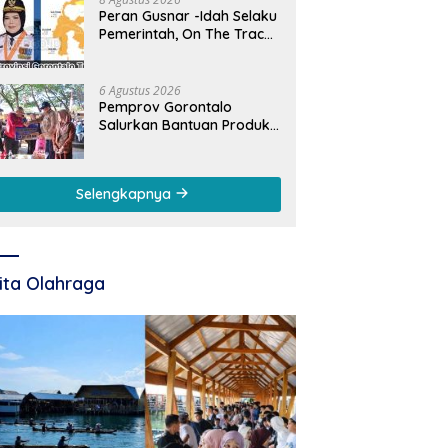
Peran Gusnar -Idah Selaku
Pemerintah, On The Track,
Ekonomi Tumbuh Ditengah
Efisiensi Anggaran
6 Agustus 2026
Pemprov Gorontalo
Salurkan Bantuan Produksi
Usaha bagi 395 UMKM.
Gusnar Ismail Tegaskan
Bantuan Usaha UMKM
Selengkapnya
untuk Produksi, Bukan
Konsumsi
ita Olahraga