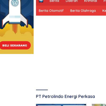
H
Berita
Daerah
Kriminal
P
o
m
Berita Otomotif
Berita Olahraga
K
e
PT Petrolindo Energi Perkasa