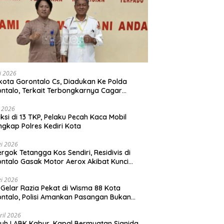
li 2026
Gorontalo Cs, Diadukan Ke Polda
ntalo, Terkait Terbongkarnya Cagar
ya Rumah Jawatan Pos dan Telegraf Yang
ejarah
i 2026
ksi di 13 TKP, Pelaku Pecah Kaca Mobil
ngkap Polres Kediri Kota
i 2026
rgok Tetangga Kos Sendiri, Residivis di
ntalo Gasak Motor Aerox Akibat Kunci
inggal
i 2026
! Gelar Razia Pekat di Wisma 88 Kota
ntalo, Polisi Amankan Pasangan Bukan
i Istri
ril 2026
h ! ABK Kabur, Kapal Bermuatan Sianida