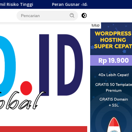
Peran Gusnar -Idah Selaku Pemerintah, On The Track, 
tutup