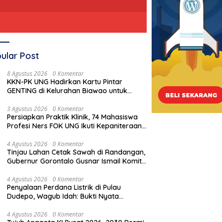
ular Post
8 Agustus 2026
0 Komentar
KKN-PK UNG Hadirkan Kartu Pintar
GENTING di Kelurahan Biawao untuk
Perkuat Skrining Ibu Hamil Risiko Tinggi
3 Agustus 2026
0 Komentar
Persiapkan Praktik Klinik, 74 Mahasiswa
Profesi Ners FOK UNG Ikuti Kepaniteraan
Umum
4 Agustus 2026
0 Komentar
Tinjau Lahan Cetak Sawah di Randangan,
Gubernur Gorontalo Gusnar Ismail Komit
Tingkatkan Kesejahteraan Petani
4 Agustus 2026
0 Komentar
Penyalaan Perdana Listrik di Pulau
Dudepo, Wagub Idah: Bukti Nyata
Pemerataan Pembangunan
4 Agustus 2026
0 Komentar