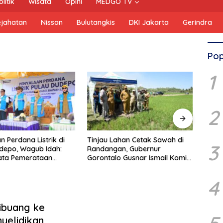
olitik
Wisata
Opini
MEDGO TV
ejahatan
Nissan
Bulutangkis
DKI Jakarta
Gerindra
Pop
1
2
n Perdana Listrik di
Tinjau Lahan Cetak Sawah di
Persi
3
depo, Wagub Idah:
Randangan, Gubernur
Mahas
ata Pemerataan
Gorontalo Gusnar Ismail Komit
UNG 
gunan
Tingkatkan Kesejahteraan
Petani
4
ibuang ke
yelidikan