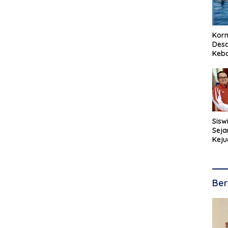
Korm
Desa
Keb
Sisw
Seja
Keju
Kara
Ber