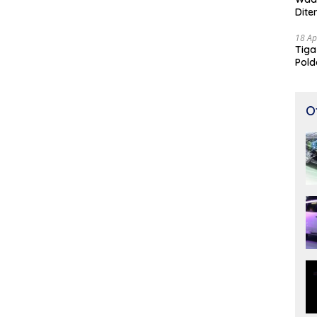
Dite
18 Ap
Tiga
Pold
Perj
O