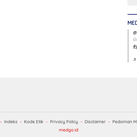
ME
@
G
#
♬
Indeks
Kode Etik
Privacy Policy
Disclaimer
Pedoman Me
medgo.id