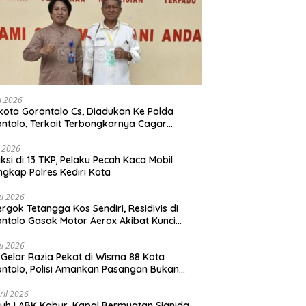
li 2026
Gorontalo Cs, Diadukan Ke Polda
ntalo, Terkait Terbongkarnya Cagar
ya Rumah Jawatan Pos dan Telegraf Yang
ejarah
i 2026
ksi di 13 TKP, Pelaku Pecah Kaca Mobil
ngkap Polres Kediri Kota
i 2026
rgok Tetangga Kos Sendiri, Residivis di
ntalo Gasak Motor Aerox Akibat Kunci
inggal
i 2026
! Gelar Razia Pekat di Wisma 88 Kota
ntalo, Polisi Amankan Pasangan Bukan
i Istri
ril 2026
h ! ABK Kabur, Kapal Bermuatan Sianida