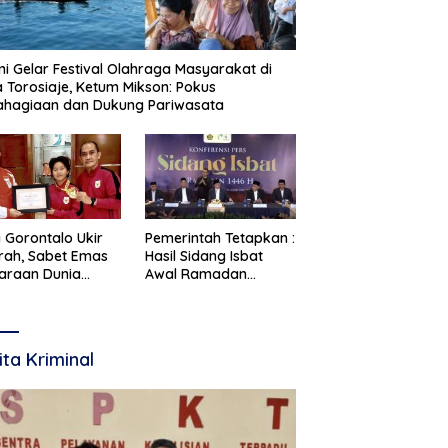
i Gelar Festival Olahraga Masyarakat di
 Torosiaje, Ketum Mikson: Pokus
ahagiaan dan Dukung Pariwasata
i Gorontalo Ukir
Pemerintah Tetapkan :
rah, Sabet Emas
Hasil Sidang Isbat
araan Dunia
Awal Ramadan
te 2026
Ditetapkan 19 Februari
2026
ita Kriminal