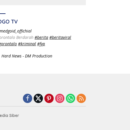
DGO TV
medgoid_offichial
orontalo Berdarah
#berita
#beritaviral
gorontalo
#kriminal
#fyp
 Hard News - DM Production
dia Siber