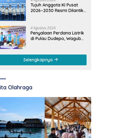
Tujuh Anggota KI Pusat
2026–2030 Resmi Dilantik,
Rektor UNG Dorong
Penguatan Keterbukaan
Informasi Digital
4 Agustus 2026
Penyalaan Perdana Listrik
di Pulau Dudepo, Wagub
Idah: Bukti Nyata
Pemerataan
Pembangunan
Selengkapnya
ita Olahraga