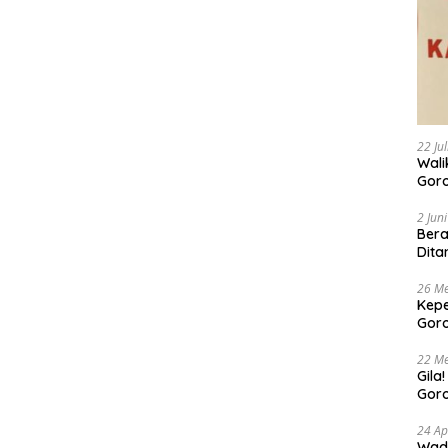
22 Ju
Walikota 
Goro
Buda
Bers
2 Jun
Bera
Dita
26 Me
Kepe
Goro
Tert
22 Me
Gila
Goro
Suam
24 Ap
Wadu