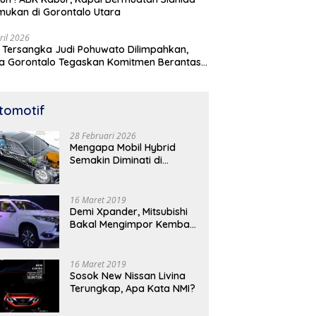
mukan di Gorontalo Utara
ril 2026
 Tersangka Judi Pohuwato Dilimpahkan,
a Gorontalo Tegaskan Komitmen Berantas
udian
tomotif
28 Februari 2026
Mengapa Mobil Hybrid
Semakin Diminati di
Indonesia? Ini Analisis
Lengkapnya
16 Maret 2019
Demi Xpander, Mitsubishi
Bakal Mengimpor Kembali
Pajero Sport
16 Maret 2019
Sosok New Nissan Livina
Terungkap, Apa Kata NMI?