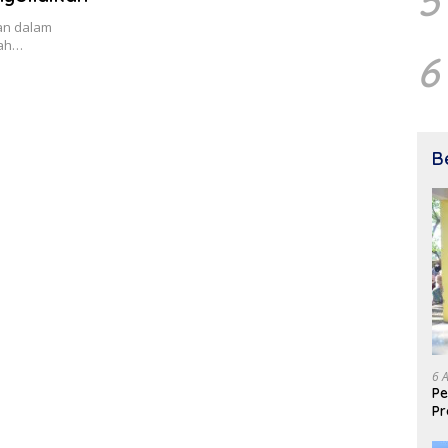
5
an dalam
uah…
6
B
6 
Pe
Pr
Is
un