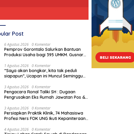
ular Post
6 Agustus 2026
0 Komentar
Pemprov Gorontalo Salurkan Bantuan
Produksi Usaha bagi 395 UMKM. Gusnar
Ismail Tegaskan Bantuan Usaha UMKM
untuk Produksi, Bukan Konsumsi
1 Agustus 2026
0 Komentar
“Saya akan bongkar, kita tak peduli
siapapun”, Ucapan ini Muncul Seminggu
Sebelum Terbongkarnya, Bangunan
“
apkan Praktik Klinik, 74
Pengacara Ronal Taliki SH :
Cagar Budaya Gorontalo
3 Agustus 2026
0 Komentar
p
iswa Profesi Ners FOK
Dugaan Pengrusakan Eks
Pengacara Ronal Taliki SH : Dugaan
M
Ikuti Kepaniteraan Umum
Rumah Jawatan Pos &
Pengrusakan Eks Rumah Jawatan Pos &
T
Telegraf Dilakukan Terstruktur
Telegraf Dilakukan Terstruktur dan
C
dan Sistimatis. Polda Gorontalo
Sistimatis. Polda Gorontalo Diminta
3 Agustus 2026
0 Komentar
Diminta Profesional
Persiapkan Praktik Klinik, 74 Mahasiswa
Profesional
Profesi Ners FOK UNG Ikuti Kepaniteraan
Umum
4 Agustus 2026
0 Komentar