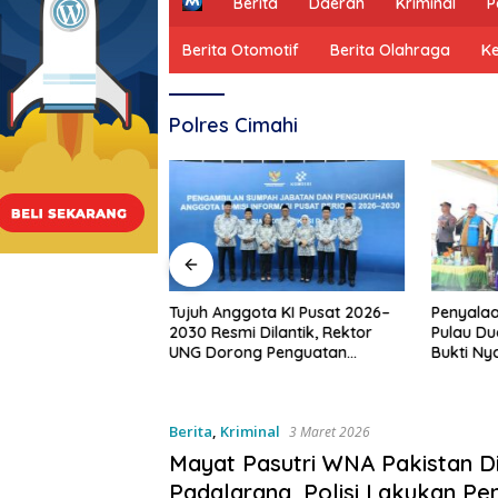
H
Berita
Daerah
Kriminal
P
o
m
Berita Otomotif
Berita Olahraga
K
e
Polres Cimahi
Tujuh Anggota KI Pusat 2026–
Penyalaa
ontalo Salurkan
2030 Resmi Dilantik, Rektor
Pulau Du
duksi Usaha bagi
UNG Dorong Penguatan
Bukti Ny
usnar Ismail
Keterbukaan Informasi Digital
Pemban
antuan Usaha
Produksi, Bukan
Berita
,
Kriminal
3 Maret 2026
Mayat Pasutri WNA Pakistan D
Padalarang, Polisi Lakukan Pen