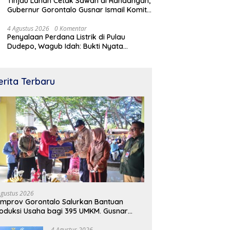
Tinjau Lahan Cetak Sawah di Randangan,
Gubernur Gorontalo Gusnar Ismail Komit
Tingkatkan Kesejahteraan Petani
4 Agustus 2026
0 Komentar
Penyalaan Perdana Listrik di Pulau
Dudepo, Wagub Idah: Bukti Nyata
Pemerataan Pembangunan
erita Terbaru
Agustus 2026
mprov Gorontalo Salurkan Bantuan
oduksi Usaha bagi 395 UMKM. Gusnar
mail Tegaskan Bantuan Usaha UMKM
tuk Produksi, Bukan Konsumsi
4 Agustus 2026