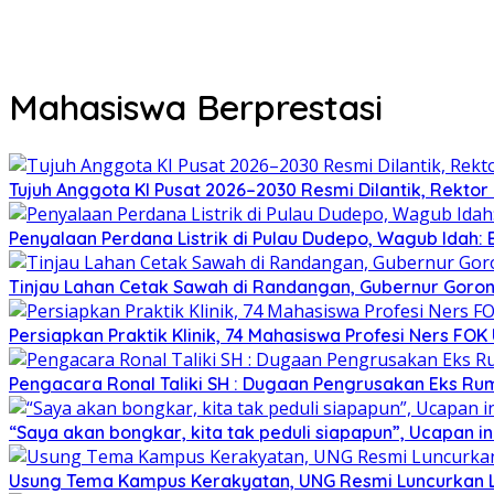
Mahasiswa Berprestasi
Tujuh Anggota KI Pusat 2026–2030 Resmi Dilantik, Rekto
Penyalaan Perdana Listrik di Pulau Dudepo, Wagub Idah
Tinjau Lahan Cetak Sawah di Randangan, Gubernur Goront
Persiapkan Praktik Klinik, 74 Mahasiswa Profesi Ners FO
Pengacara Ronal Taliki SH : Dugaan Pengrusakan Eks Ruma
“Saya akan bongkar, kita tak peduli siapapun”, Ucapan
Usung Tema Kampus Kerakyatan, UNG Resmi Luncurkan 