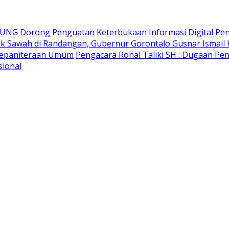
r UNG Dorong Penguatan Keterbukaan Informasi Digital
Pen
ak Sawah di Randangan, Gubernur Gorontalo Gusnar Ismail 
 Kepaniteraan Umum
Pengacara Ronal Taliki SH : Dugaan Pe
sional