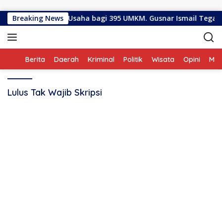
Langsung ke konten
 Bantuan Produksi Usaha bagi 395 UMKM. Gusnar Ismail Tegas
Breaking News
Home
Berita
Daerah
Kriminal
Politik
Wisata
Opini
ME
Lulus Tak Wajib Skripsi