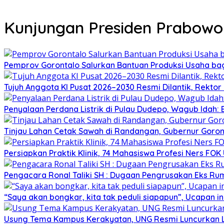
Kunjungan Presiden Prabowo
Pemprov Gorontalo Salurkan Bantuan Produksi Usaha ba
Tujuh Anggota KI Pusat 2026–2030 Resmi Dilantik, Rekto
Penyalaan Perdana Listrik di Pulau Dudepo, Wagub Idah
Tinjau Lahan Cetak Sawah di Randangan, Gubernur Goront
Persiapkan Praktik Klinik, 74 Mahasiswa Profesi Ners FO
Pengacara Ronal Taliki SH : Dugaan Pengrusakan Eks Ruma
“Saya akan bongkar, kita tak peduli siapapun”, Ucapan
Usung Tema Kampus Kerakyatan, UNG Resmi Luncurkan 