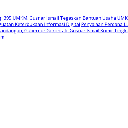
gi 395 UMKM. Gusnar Ismail Tegaskan Bantuan Usaha UMK
uatan Keterbukaan Informasi Digital
Penyalaan Perdana Li
Randangan, Gubernur Gorontalo Gusnar Ismail Komit Tingk
um