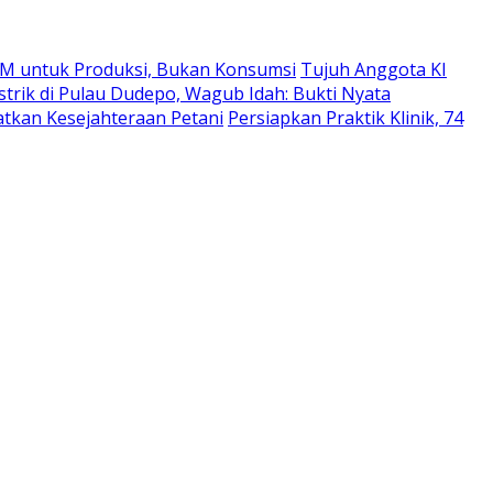
M untuk Produksi, Bukan Konsumsi
Tujuh Anggota KI
strik di Pulau Dudepo, Wagub Idah: Bukti Nyata
atkan Kesejahteraan Petani
Persiapkan Praktik Klinik, 74