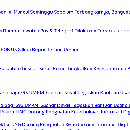
capan ini Muncul Seminggu Sebelum Terbongkarnya, Bangu
 Rumah Jawatan Pos & Telegraf Dilakukan Terstruktur dan 
rs FOK UNG Ikuti Kepaniteraan Umum
orontalo Gusnar Ismail Komit Tingkatkan Kesejahteraan P
a bagi 395 UMKM. Gusnar Ismail Tegaskan Bantuan Usaha
Rektor UNG Dorong Penguatan Keterbukaan Informasi Digita