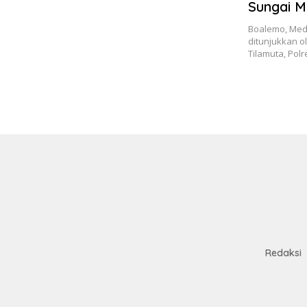
Sungai M
Korban D
Boalemo, Medg
ditunjukkan ol
Tilamuta, Pol
Redaksi