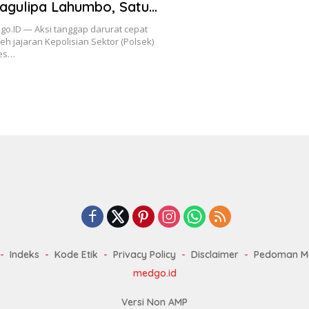
agulipa Lahumbo, Satu
itemukan Meninggal Dunia
o.ID — Aksi tanggap darurat cepat
eh jajaran Kepolisian Sektor (Polsek)
res…
Indeks
Kode Etik
Privacy Policy
Disclaimer
Pedoman Me
medgo.id
Versi Non AMP