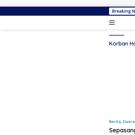
Langsung ke konten
KKN-PK UNG Hadir
Breaking 
Korban H
Berita
,
Daera
Sepasang