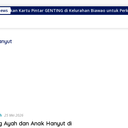
kan Kartu Pintar GENTING di Kelurahan Biawao untuk Perkuat S
News
anyut
h
25 Mei 2026
 Ayah dan Anak Hanyut di