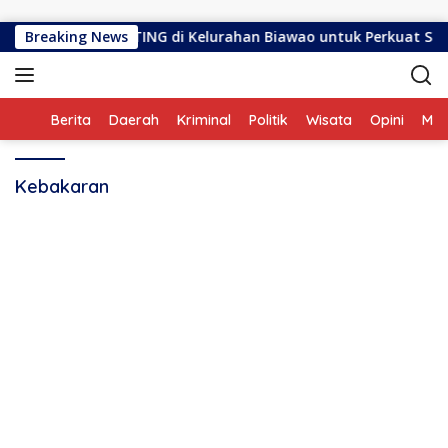
Langsung ke konten
Kartu Pintar GENTING di Kelurahan Biawao untuk Perkuat Skrini
Breaking News
Home
Berita
Daerah
Kriminal
Politik
Wisata
Opini
ME
Kebakaran