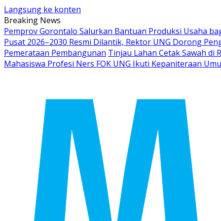
Langsung ke konten
Breaking News
Pemprov Gorontalo Salurkan Bantuan Produksi Usaha ba
Pusat 2026–2030 Resmi Dilantik, Rektor UNG Dorong Peng
Pemerataan Pembangunan
Tinjau Lahan Cetak Sawah di 
Mahasiswa Profesi Ners FOK UNG Ikuti Kepaniteraan Um