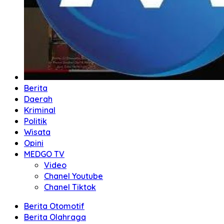
Berita
Daerah
Kriminal
Politik
Wisata
Opini
MEDGO TV
Video
Chanel Youtube
Chanel Tiktok
Berita Otomotif
Berita Olahraga