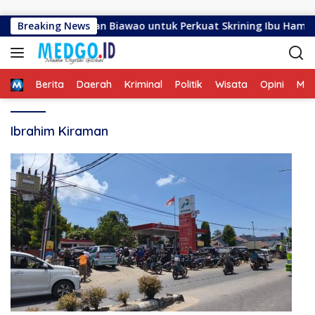
Langsung ke konten
TING di Kelurahan Biawao untuk Perkuat Skrining Ibu Hamil Ri
Breaking News
Home
Berita
Daerah
Kriminal
Politik
Wisata
Opini
ME
Ibrahim Kiraman