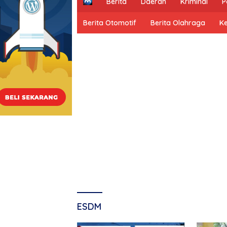
H
Berita
Daerah
Kriminal
P
o
m
Berita Otomotif
Berita Olahraga
K
e
ESDM