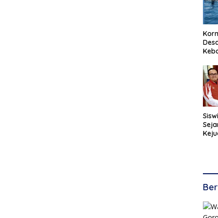
Korm
Desa
Keb
Sisw
Seja
Keju
Kara
Ber