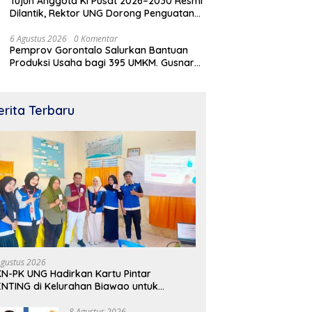
Tujuh Anggota KI Pusat 2026–2030 Resmi
Dilantik, Rektor UNG Dorong Penguatan
Keterbukaan Informasi Digital
6 Agustus 2026
0 Komentar
Pemprov Gorontalo Salurkan Bantuan
Produksi Usaha bagi 395 UMKM. Gusnar
Ismail Tegaskan Bantuan Usaha UMKM
untuk Produksi, Bukan Konsumsi
laan Perdana Listrik di
Tinjau Lahan Cetak Sawah di
Pe
u Dudepo, Wagub Idah:
Randangan, Gubernur
M
erita Terbaru
i Nyata Pemerataan
Gorontalo Gusnar Ismail Komit
U
angunan
Tingkatkan Kesejahteraan
Petani
Agustus 2026
N-PK UNG Hadirkan Kartu Pintar
NTING di Kelurahan Biawao untuk
rkuat Skrining Ibu Hamil Risiko Tinggi
8 Agustus 2026