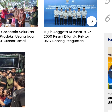
5
6
 Gorontalo Salurkan
Tujuh Anggota KI Pusat 2026–
Penya
Produksi Usaha bagi
2030 Resmi Dilantik, Rektor
Pula
B
. Gusnar Ismail
UNG Dorong Penguatan
Bukt
n Bantuan Usaha
Keterbukaan Informasi Digital
Pemb
uk Produksi, Bukan
i
8 
KK
GE
Pe