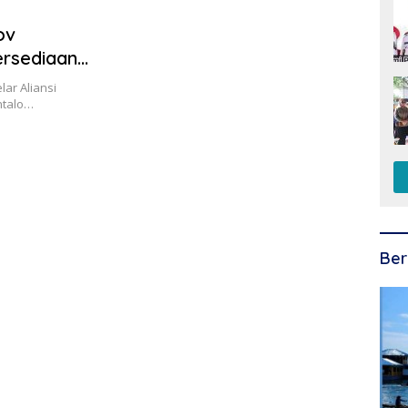
ov
ersediaan
lar Aliansi
ntalo…
Ber