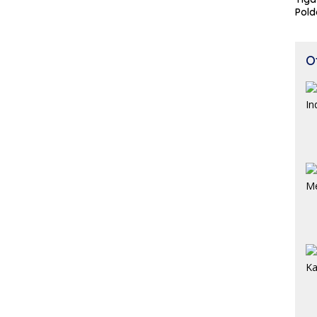
Pold
Perj
O