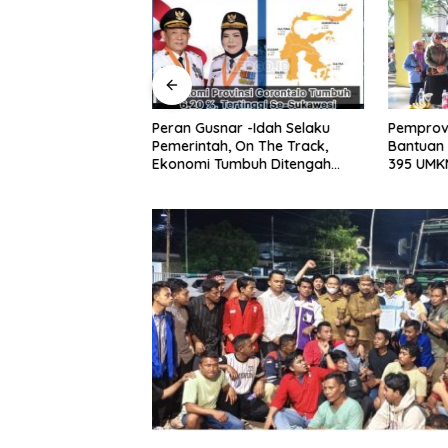
Peran Gusnar -Idah Selaku
Pemprov
Hadirkan Kartu
Pemerintah, On The Track,
Bantuan 
ING di Kelurahan
Ekonomi Tumbuh Ditengah
395 UMKM
k Perkuat Skrining
Efisiensi Anggaran
Tegaska
siko Tinggi
UMKM unt
Konsums