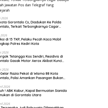
li 2026
Gorontalo Cs, Diadukan Ke Polda
ntalo, Terkait Terbongkarnya Cagar
ya Rumah Jawatan Pos dan Telegraf Yang
ejarah
i 2026
ksi di 13 TKP, Pelaku Pecah Kaca Mobil
ngkap Polres Kediri Kota
i 2026
rgok Tetangga Kos Sendiri, Residivis di
ntalo Gasak Motor Aerox Akibat Kunci
inggal
i 2026
! Gelar Razia Pekat di Wisma 88 Kota
ntalo, Polisi Amankan Pasangan Bukan
i Istri
ril 2026
h ! ABK Kabur, Kapal Bermuatan Sianida
mukan di Gorontalo Utara
ril 2026
 Tersangka Judi Pohuwato Dilimpahkan,