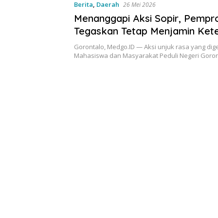
Berita
,
Daerah
26 Mei 2026
Menanggapi Aksi Sopir, Pempr
Tegaskan Tetap Menjamin Ket
BBM Solar
Gorontalo, Medgo.ID — Aksi unjuk rasa yang dige
Mahasiswa dan Masyarakat Peduli Negeri Goro