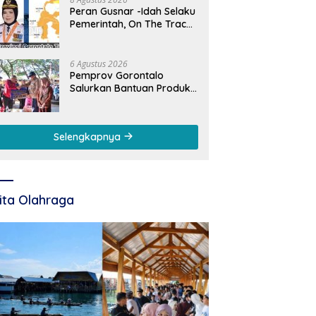
Peran Gusnar -Idah Selaku
Pemerintah, On The Track,
Ekonomi Tumbuh Ditengah
Efisiensi Anggaran
6 Agustus 2026
Pemprov Gorontalo
Salurkan Bantuan Produksi
Usaha bagi 395 UMKM.
Gusnar Ismail Tegaskan
Bantuan Usaha UMKM
Selengkapnya
untuk Produksi, Bukan
Konsumsi
ita Olahraga