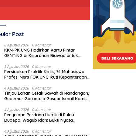
ular Post
8 Agustus 2026
0 Komentar
KKN-PK UNG Hadirkan Kartu Pintar
GENTING di Kelurahan Biawao untuk
Perkuat Skrining Ibu Hamil Risiko Tinggi
3 Agustus 2026
0 Komentar
Persiapkan Praktik Klinik, 74 Mahasiswa
Profesi Ners FOK UNG Ikuti Kepaniteraan
Umum
4 Agustus 2026
0 Komentar
Tinjau Lahan Cetak Sawah di Randangan,
Gubernur Gorontalo Gusnar Ismail Komit
Tingkatkan Kesejahteraan Petani
4 Agustus 2026
0 Komentar
Penyalaan Perdana Listrik di Pulau
Dudepo, Wagub Idah: Bukti Nyata
Pemerataan Pembangunan
4 Agustus 2026
0 Komentar