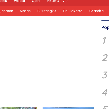
olitik
Wisata
Opini
MEDGO TV
ejahatan
Nissan
Bulutangkis
DKI Jakarta
Gerindra
Pop
1
2
3
4