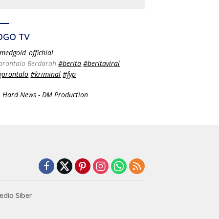
DGO TV
medgoid_offichial
orontalo Berdarah
#berita
#beritaviral
gorontalo
#kriminal
#fyp
 Hard News - DM Production
dia Siber