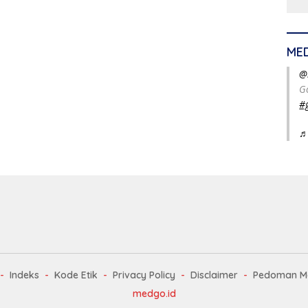
ME
@
G
#
♬
Indeks
Kode Etik
Privacy Policy
Disclaimer
Pedoman Me
medgo.id