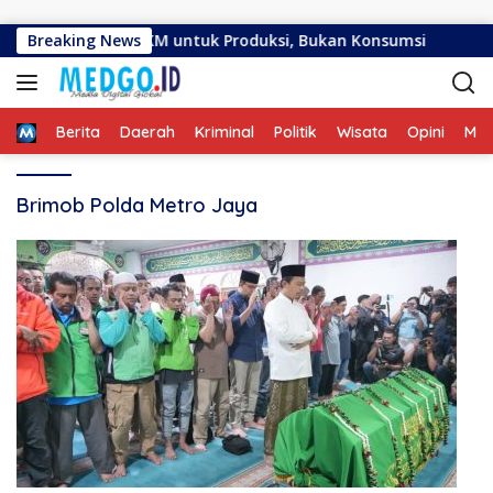
Langsung ke konten
antuan Usaha UMKM untuk Produksi, Bukan Konsumsi
Breaking News
T
Home
Berita
Daerah
Kriminal
Politik
Wisata
Opini
ME
Brimob Polda Metro Jaya