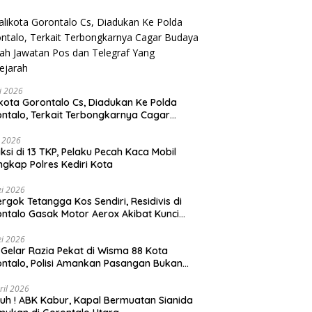
li 2026
Gorontalo Cs, Diadukan Ke Polda
ntalo, Terkait Terbongkarnya Cagar
ya Rumah Jawatan Pos dan Telegraf Yang
ejarah
i 2026
ksi di 13 TKP, Pelaku Pecah Kaca Mobil
ngkap Polres Kediri Kota
i 2026
rgok Tetangga Kos Sendiri, Residivis di
ntalo Gasak Motor Aerox Akibat Kunci
inggal
i 2026
! Gelar Razia Pekat di Wisma 88 Kota
ntalo, Polisi Amankan Pasangan Bukan
i Istri
ril 2026
h ! ABK Kabur, Kapal Bermuatan Sianida