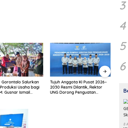
3
4
5
6
 Gorontalo Salurkan
Tujuh Anggota KI Pusat 2026–
Penya
Produksi Usaha bagi
2030 Resmi Dilantik, Rektor
Pula
B
. Gusnar Ismail
UNG Dorong Penguatan
Bukt
n Bantuan Usaha
Keterbukaan Informasi Digital
Pemb
uk Produksi, Bukan
i
8 