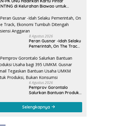
N-PK UNG Hadirkan Kartu Pintar
NTING di Kelurahan Biawao untuk
rkuat Skrining Ibu Hamil Risiko Tinggi
8 Agustus 2026
Peran Gusnar -Idah Selaku
Pemerintah, On The Track,
Ekonomi Tumbuh Ditengah
Efisiensi Anggaran
6 Agustus 2026
Pemprov Gorontalo
Salurkan Bantuan Produksi
Usaha bagi 395 UMKM.
Gusnar Ismail Tegaskan
Selengkapnya
Bantuan Usaha UMKM
untuk Produksi, Bukan
Konsumsi