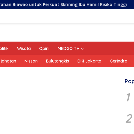
k Perkuat Skrining Ibu Hamil Risiko Tinggi
Peran Gus
olitik
Wisata
Opini
MEDGO TV
ejahatan
Nissan
Bulutangkis
DKI Jakarta
Gerindra
Pop
1
2