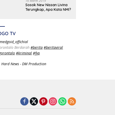
16 Maret 2019
Sosok New Nissan Livina
Terungkap, Apa Kata NMI?
DGO TV
medgoid_offichial
orontalo Berdarah
#berita
#beritaviral
gorontalo
#kriminal
#fyp
 Hard News - DM Production