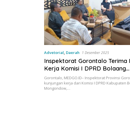
Advetorial
,
Daerah
1 Desember 2025
Inspektorat Gorontalo Terima
Kerja Komisi I DPRD Bolaang
Mongondow
Gorontalo, MEDGO.ID– Inspektorat Provinsi Gor
kunjungan kerja dari Komisi I DPRD Kabupaten 
Mongondow,…