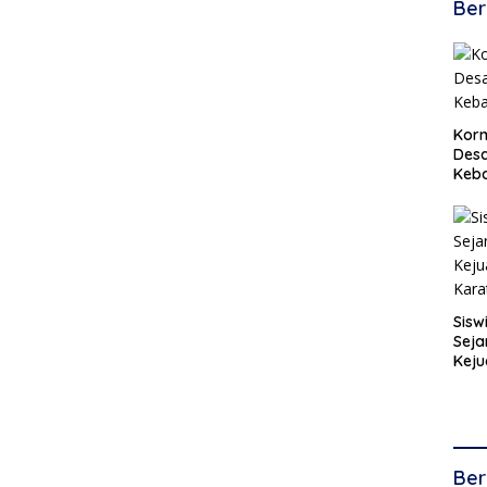
Ber
Korm
Desa
Keb
Sisw
Seja
Keju
Kara
Ber