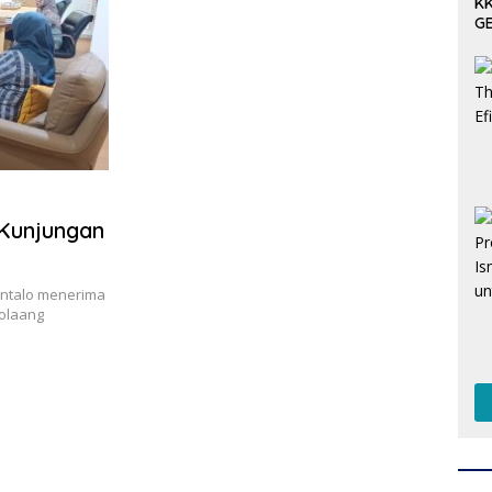
KK
GE
Pe
 Kunjungan
ontalo menerima
Bolaang