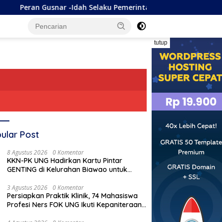
nar -Idah Selaku Pemerintah, On The Track, Ekonomi Tumbuh Di
tutup
ular Post
8 Agustus 2026
0 Komentar
KKN-PK UNG Hadirkan Kartu Pintar
GENTING di Kelurahan Biawao untuk
Perkuat Skrining Ibu Hamil Risiko Tinggi
3 Agustus 2026
0 Komentar
Persiapkan Praktik Klinik, 74 Mahasiswa
Profesi Ners FOK UNG Ikuti Kepaniteraan
Umum