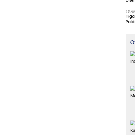
Dite
18 Ap
Tiga
Pold
Perj
O