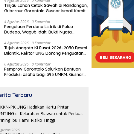
4 Agustus 2026
0 Komentar
Tinjau Lahan Cetak Sawah di Randangan,
Gubernur Gorontalo Gusnar Ismail Komit
Tingkatkan Kesejahteraan Petani
4 Agustus 2026
0 Komentar
Penyalaan Perdana Listrik di Pulau
Dudepo, Wagub Idah: Bukti Nyata
Pemerataan Pembangunan
4 Agustus 2026
0 Komentar
Tujuh Anggota KI Pusat 2026–2030 Resmi
Dilantik, Rektor UNG Dorong Penguatan
Keterbukaan Informasi Digital
6 Agustus 2026
0 Komentar
Pemprov Gorontalo Salurkan Bantuan
Pe
Produksi Usaha bagi 395 UMKM. Gusnar
M
Tinjau Lahan Cetak Sawah di
Ismail Tegaskan Bantuan Usaha UMKM
U
Randangan, Gubernur
untuk Produksi, Bukan Konsumsi
laan Perdana Listrik di
Gorontalo Gusnar Ismail Komit
u Dudepo, Wagub Idah:
Tingkatkan Kesejahteraan
erita Terbaru
i Nyata Pemerataan
Petani
angunan
Agustus 2026