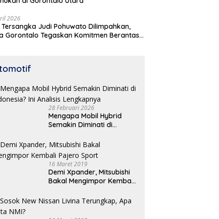
mukan di Gorontalo Utara
ril 2026
 Tersangka Judi Pohuwato Dilimpahkan,
a Gorontalo Tegaskan Komitmen Berantas
udian
tomotif
28 Februari 2026
Mengapa Mobil Hybrid
Semakin Diminati di
Indonesia? Ini Analisis
Lengkapnya
16 Maret 2019
Demi Xpander, Mitsubishi
Bakal Mengimpor Kembali
Pajero Sport