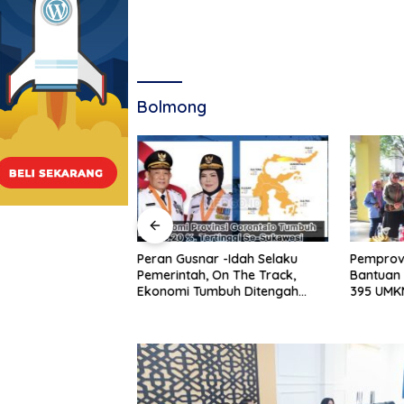
Bolmong
Hadirkan Kartu
Peran Gusnar -Idah Selaku
Pemprov
ING di Kelurahan
Pemerintah, On The Track,
Bantuan 
k Perkuat Skrining
Ekonomi Tumbuh Ditengah
395 UMKM
siko Tinggi
Efisiensi Anggaran
Tegaska
UMKM unt
Konsums