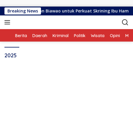
Langsung ke konten
ING di Kelurahan Biawao untuk Perkuat Skrining Ibu Hamil Ris
Breaking News
Home
Berita
Daerah
Kriminal
Politik
Wisata
Opini
ME
2025