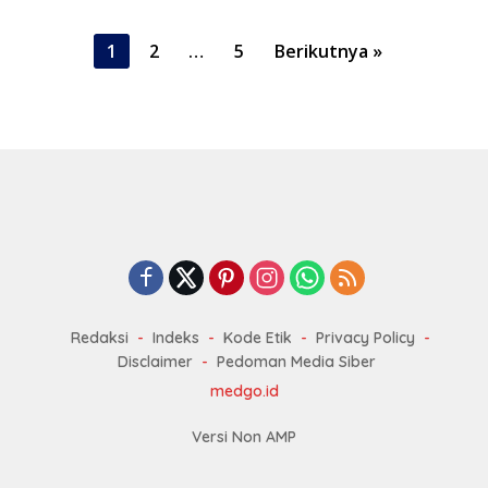
P
1
2
…
5
Berikutnya »
a
g
i
n
a
s
i
p
o
Redaksi
Indeks
Kode Etik
Privacy Policy
s
Disclaimer
Pedoman Media Siber
medgo.id
Versi Non AMP