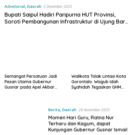
Advetorial
,
Daerah
5 Desember 2025
Bupati Saipul Hadiri Paripurna HUT Provinsi,
Soroti Pembangunan Infrastruktur di Ujung Barat
Gorontalo
Semangat Persatuan Jadi
Walikota Tolak Lintasi Kota
Pesan Utama Gubernur
Gorontalo. Wagub Idah
Gusnar pada Apel Akbar
Syahidah Tegaskan GHM
Korpri
Harus Sukses
Berita
,
Daerah
26 November 2025
Momen Hari Guru, Ratna Nur
Terharu dan Kagum, dapat
Kunjungan Gubernur Gusnar Ismail