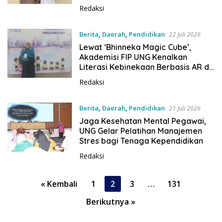
Rumah Jawatan Pos dan Telegraf
Redaksi
Yang Bersejarah
Berita
,
Daerah
,
Pendidikan
22 Juli 2026
Lewat ‘Bhinneka Magic Cube’,
Akademisi FIP UNG Kenalkan
Literasi Kebinekaan Berbasis AR di
Tingkat Global
Redaksi
Berita
,
Daerah
,
Pendidikan
21 Juli 2026
Jaga Kesehatan Mental Pegawai,
UNG Gelar Pelatihan Manajemen
Stres bagi Tenaga Kependidikan
Redaksi
P
« Kembali
1
2
3
…
131
a
Berikutnya »
g