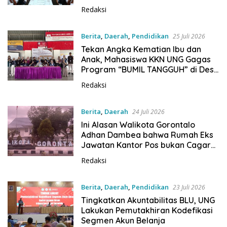
Redaksi
Berita
,
Daerah
,
Pendidikan
25 Juli 2026
Tekan Angka Kematian Ibu dan
Anak, Mahasiswa KKN UNG Gagas
Program “BUMIL TANGGUH” di Desa
Hutadaa
Redaksi
Berita
,
Daerah
24 Juli 2026
Ini Alasan Walikota Gorontalo
Adhan Dambea bahwa Rumah Eks
Jawatan Kantor Pos bukan Cagar
Budaya
Redaksi
Berita
,
Daerah
,
Pendidikan
23 Juli 2026
Tingkatkan Akuntabilitas BLU, UNG
Lakukan Pemutakhiran Kodefikasi
Segmen Akun Belanja