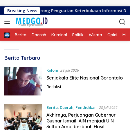
Langsung ke konten
k, Rektor UNG Dorong Penguatan Keterbukaan Informasi Digital
Breaking News
Home
Berita
Daerah
Kriminal
Politik
Wisata
Opini
ME
M
Berita Terbaru
E
D
Kolom
28 Juli 2026
G
Senjakala Elite Nasional Gorontalo
O
.
Redaksi
I
D
Berita
,
Daerah
,
Pendidikan
28 Juli 2026
Akhirnya, Perjuangan Gubernur
Gusnar Ismail IAIN menjadi UIN
Sultan Amai berbuah Hasil