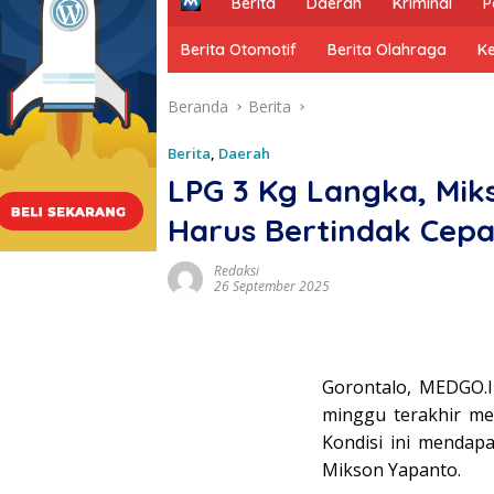
H
Berita
Daerah
Kriminal
P
o
m
Berita Otomotif
Berita Olahraga
K
e
Beranda
Berita
Berita
,
Daerah
LPG 3 Kg Langka, Mik
Harus Bertindak Cepa
Redaksi
26 September 2025
Gorontalo, MEDGO.I
minggu terakhir me
Kondisi ini mendap
Mikson Yapanto.