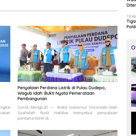
Profesional
Dite
18 Ap
Tiga
Pold
Perj
O
Penyalaan Perdana Listrik di Pulau Dudepo,
Wagub Idah: Bukti Nyata Pemerataan
Pembangunan
igital
Gorut, Medgo.ID — Wakil Gubernur Gorontalo Idah
abatan
Syahidah Rusli Habibie menyebut penyalaan
perdana listrik di…