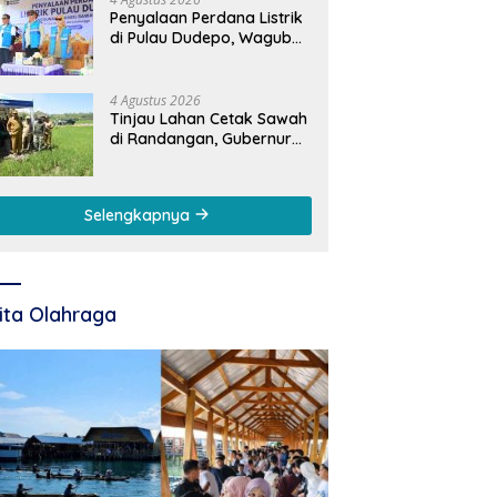
Penyalaan Perdana Listrik
di Pulau Dudepo, Wagub
Idah: Bukti Nyata
Pemerataan
Pembangunan
4 Agustus 2026
Tinjau Lahan Cetak Sawah
di Randangan, Gubernur
Gorontalo Gusnar Ismail
Komit Tingkatkan
Kesejahteraan Petani
Selengkapnya
ita Olahraga