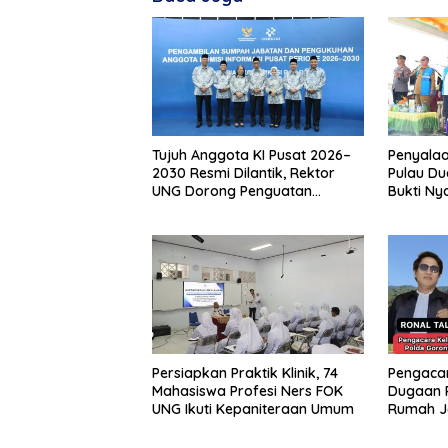
Tujuh Anggota KI Pusat 2026–
Penyalaa
2030 Resmi Dilantik, Rektor
Pulau Du
UNG Dorong Penguatan
Bukti Ny
Keterbukaan Informasi Digital
Pemban
Persiapkan Praktik Klinik, 74
Pengacar
Mahasiswa Profesi Ners FOK
Dugaan 
UNG Ikuti Kepaniteraan Umum
Rumah J
Telegraf Dila
dan Sist