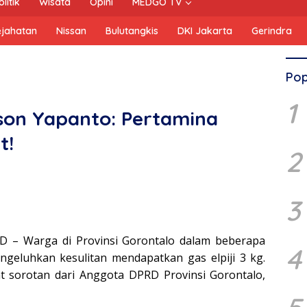
olitik
Wisata
Opini
MEDGO TV
ejahatan
Nissan
Bulutangkis
DKI Jakarta
Gerindra
Pop
1
son Yapanto: Pertamina
t!
2
3
D – Warga di Provinsi Gorontalo dalam beberapa
4
ngeluhkan kesulitan mendapatkan gas elpiji 3 kg.
at sorotan dari Anggota DPRD Provinsi Gorontalo,