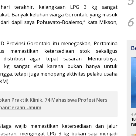
5
hari terakhir, kelangkaan LPG 3 kg sangat
kat. Banyak keluhan warga Gorontalo yang masuk
6
 dari dapil saya Pohuwato-Boalemo,” kata Mikson,
RD Provinsi Gorontalo itu menegaskan, Pertamina
B
s memastikan ketersediaan stok sekaligus
 distribusi agar tepat sasaran. Menurutnya,
 kg sangat vital karena bukan hanya untuk
gga, tetapi juga menopang aktivitas pelaku usaha
KM).
pkan Praktik Klinik, 74 Mahasiswa Profesi Ners
epaniteraan Umum
4 
Tu
Di
Niaga wajib memastikan ketersediaan dan jalur
Ke
t sasaran, mengingat LPG 3 kg bukan saja menjadi