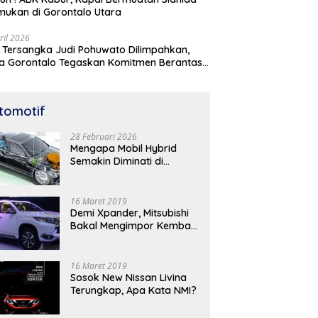
mukan di Gorontalo Utara
ril 2026
 Tersangka Judi Pohuwato Dilimpahkan,
a Gorontalo Tegaskan Komitmen Berantas
udian
tomotif
28 Februari 2026
Mengapa Mobil Hybrid
Semakin Diminati di
Indonesia? Ini Analisis
Lengkapnya
16 Maret 2019
Demi Xpander, Mitsubishi
Bakal Mengimpor Kembali
Pajero Sport
16 Maret 2019
Sosok New Nissan Livina
Terungkap, Apa Kata NMI?