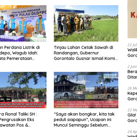
22 Ju
n Perdana Listrik di
Tinjau Lahan Cetak Sawah di
Walikota 
depo, Wagub Idah:
Randangan, Gubernur
Goro
ata Pemerataan
Gorontalo Gusnar Ismail Komit
Buda
gunan
Tingkatkan Kesejahteraan
Bers
2 Jun
Petani
Bera
Dita
26 Me
Kepe
Goro
Tert
22 Me
a Ronal Taliki SH :
“Saya akan bongkar, kita tak
Gila
Pengrusakan Eks
peduli siapapun”, Ucapan ini
Goro
awatan Pos &
Muncul Seminggu Sebelum
Suam
kukan Terstruktur
Terbongkarnya, Bangunan
24 Ap
imatis. Polda Gorontalo
Cagar Budaya Gorontalo
Wadu