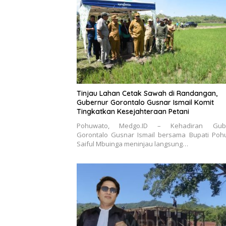
Tinjau Lahan Cetak Sawah di Randangan,
Gubernur Gorontalo Gusnar Ismail Komit
Tingkatkan Kesejahteraan Petani
Pohuwato, Medgo.ID – Kehadiran Gube
Gorontalo Gusnar Ismail bersama Bupati Poh
Saiful Mbuinga meninjau langsung…