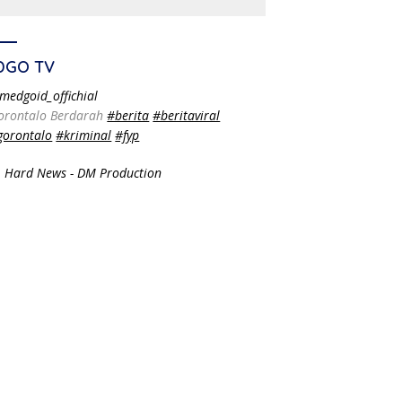
DGO TV
medgoid_offichial
orontalo Berdarah
#berita
#beritaviral
gorontalo
#kriminal
#fyp
 Hard News - DM Production