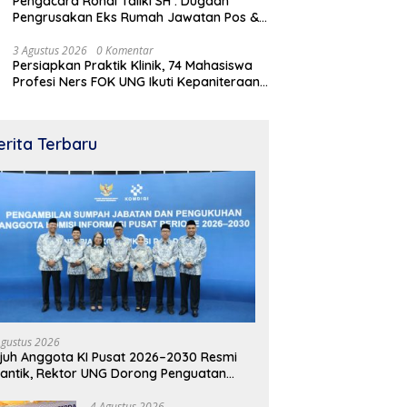
Pengacara Ronal Taliki SH : Dugaan
Pengrusakan Eks Rumah Jawatan Pos &
Telegraf Dilakukan Terstruktur dan
Sistimatis. Polda Gorontalo Diminta
3 Agustus 2026
0 Komentar
Persiapkan Praktik Klinik, 74 Mahasiswa
Profesional
Profesi Ners FOK UNG Ikuti Kepaniteraan
Umum
erita Terbaru
Agustus 2026
juh Anggota KI Pusat 2026–2030 Resmi
lantik, Rektor UNG Dorong Penguatan
terbukaan Informasi Digital
4 Agustus 2026