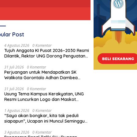
ular Post
4 Agustus 2026
0 Komentar
Tujuh Anggota KI Pusat 2026–2030 Resmi
Dilantik, Rektor UNG Dorong Penguatan
Keterbukaan Informasi Digital
31 Juli 2026
0 Komentar
Perjuangan untuk Mendapatkan SK
Walikota Gorontalo Adhan Dambea
Tentang Pembatalan Cagar Budaya Eks
Rumah Jawatan Pos dan Telegraf, Gagal
31 Juli 2026
0 Komentar
Usung Tema Kampus Kerakyatan, UNG
!!!
Resmi Luncurkan Logo dan Maskot
PKKMB 2026
1 Agustus 2026
0 Komentar
“Saya akan bongkar, kita tak peduli
siapapun”, Ucapan ini Muncul Seminggu
Sebelum Terbongkarnya, Bangunan
Cagar Budaya Gorontalo
3 Agustus 2026
0 Komentar