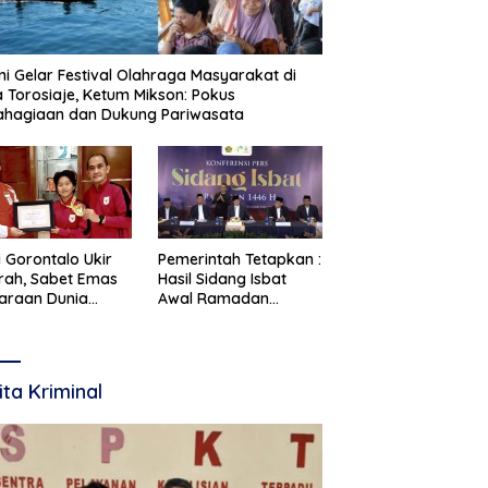
i Gelar Festival Olahraga Masyarakat di
 Torosiaje, Ketum Mikson: Pokus
ahagiaan dan Dukung Pariwasata
i Gorontalo Ukir
Pemerintah Tetapkan :
rah, Sabet Emas
Hasil Sidang Isbat
araan Dunia
Awal Ramadan
te 2026
Ditetapkan 19 Februari
2026
ita Kriminal