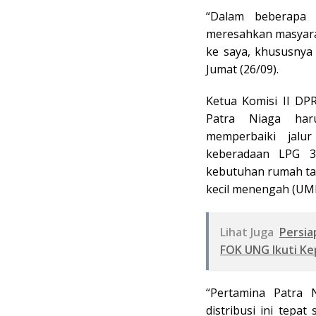
“Dalam beberapa 
meresahkan masyara
ke saya, khususnya
Jumat (26/09).
Ketua Komisi II DP
Patra Niaga haru
memperbaiki jalur
keberadaan LPG 3
kebutuhan rumah tan
kecil menengah (UM
Lihat Juga
Persia
FOK UNG Ikuti K
“Pertamina Patra 
distribusi ini tepa