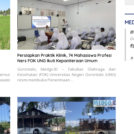
ME
@
G
#
Persiapkan Praktik Klinik, 74 Mahasiswa Profesi
♬
Ners FOK UNG Ikuti Kepaniteraan Umum
Gorontalo, Medgo.ID – Fakultas Olahraga dan
rnur
Kesehatan (FOK) Universitas Negeri Gorontalo (UNG)
uwato
resmi membuka Penerimaan…