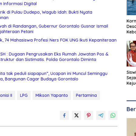
 Informasi Digital
rik di Pulau Dudepo, Wagub Idah: Bukti Nyata
unan
Korm
wah di Randangan, Gubernur Gorontalo Gusnar Ismail
Desa
jahteraan Petani
Keb
nik, 74 Mahasiswa Profesi Ners FOK UNG Ikuti Kepaniteraan
i SH : Dugaan Pengrusakan Eks Rumah Jawatan Pos &
Sisw
ta tak peduli siapapun”, Ucapan ini Muncul Seminggu
Seja
a, Bangunan Cagar Budaya Gorontalo
Keju
Kara
nisi II
LPG
Mikson Yapanto
Pertamina
Ber