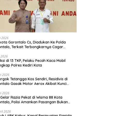
li 2026
Gorontalo Cs, Diadukan Ke Polda
ntalo, Terkait Terbongkarnya Cagar
ya Rumah Jawatan Pos dan Telegraf Yang
ejarah
i 2026
ksi di 13 TKP, Pelaku Pecah Kaca Mobil
ngkap Polres Kediri Kota
i 2026
rgok Tetangga Kos Sendiri, Residivis di
ntalo Gasak Motor Aerox Akibat Kunci
inggal
i 2026
! Gelar Razia Pekat di Wisma 88 Kota
ntalo, Polisi Amankan Pasangan Bukan
i Istri
ril 2026
h ! ABK Kabur, Kapal Bermuatan Sianida