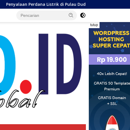
trik di Pulau Dudepo, Wagub Idah: Bukti Nyata Pemerataan P
tutup