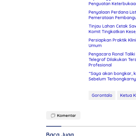
Penguatan Keterbukaan
Penyalaan Perdana List
Pemerataan Pembang
Tinjau Lahan Cetak Sa
Komit Tingkatkan Kese
Persiapkan Praktik Kli
Umum
Pengacara Ronal Talik
Telegraf Dilakukan Terstruktur dan Sistimatis. Polda Gorontalo Diminta
Profesional
“Saya akan bongkar, ki
Sebelum Terbongkarny
Gorontalo
Ketua Ko
Komentar
Baca Juga