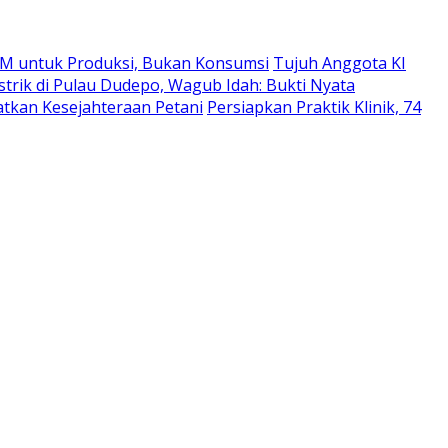
M untuk Produksi, Bukan Konsumsi
Tujuh Anggota KI
strik di Pulau Dudepo, Wagub Idah: Bukti Nyata
atkan Kesejahteraan Petani
Persiapkan Praktik Klinik, 74