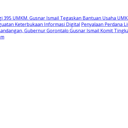
gi 395 UMKM. Gusnar Ismail Tegaskan Bantuan Usaha UMK
uatan Keterbukaan Informasi Digital
Penyalaan Perdana Li
Randangan, Gubernur Gorontalo Gusnar Ismail Komit Tingk
um