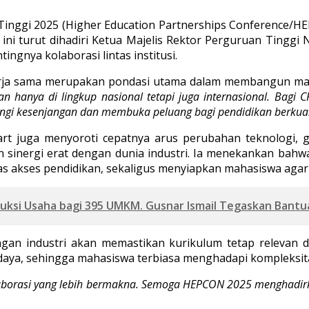
Tinggi 2025 (Higher Education Partnerships Conference/HE
ni turut dihadiri Ketua Majelis Rektor Perguruan Tinggi Ne
gnya kolaborasi lintas institusi.
ja sama merupakan pondasi utama dalam membangun masa 
nya di lingkup nasional tetapi juga internasional. Bagi CRI
ngi kesenjangan dan membuka peluang bagi pendidikan berkual
art juga menyoroti cepatnya arus perubahan teknologi, gl
sinergi erat dengan dunia industri. Ia menekankan bahw
akses pendidikan, sekaligus menyiapkan mahasiswa agar s
uksi Usaha bagi 395 UMKM. Gusnar Ismail Tegaskan Bant
n industri akan memastikan kurikulum tetap relevan d
udaya, sehingga mahasiswa terbiasa menghadapi kompleksit
 kolaborasi yang lebih bermakna. Semoga HEPCON 2025 menghadir