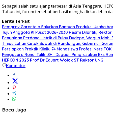
Sebagai salah satu ajang terbesar di Asia Tenggara, HE
Tahun ini, forum tersebut berhasil menghadirkan lebih dari
Berita Terkait
Pemprov Gorontalo Salurkan Bantuan Produksi Usaha ba
Tujuh Anggota KI Pusat 2026–2030 Resmi Dilantik, Rekto
Penyalaan Perdana Listrik di Pulau Dudepo, Wagub Idah
Tinjau Lahan Cetak Sawah di Randangan, Gubernur Goront
Persiapkan Praktik Klinik, 74 Mahasiswa Profesi Ners FO
Pengacara Ronal Taliki SH : Dugaan Pengrusakan Eks Ruma
HEPCON 2025
Prof Dr Eduart Wolok ST
Rektor UNG
Komentar
Baca Juga