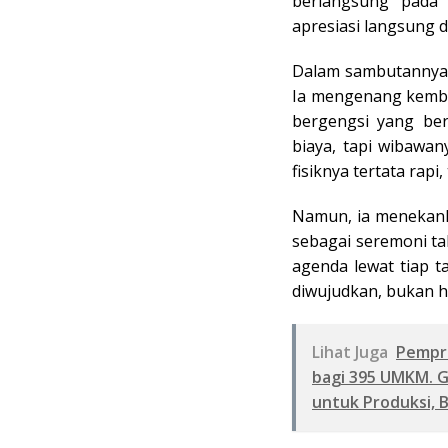
berlangsung pada 
apresiasi langsung d
Dalam sambutannya,
Ia mengenang kemba
bergengsi yang ber
biaya, tapi wibawany
fisiknya tertata rapi
Namun, ia menekank
sebagai seremoni tah
agenda lewat tiap 
diwujudkan, bukan h
Lihat Juga
Pempro
bagi 395 UMKM. 
untuk Produksi, 