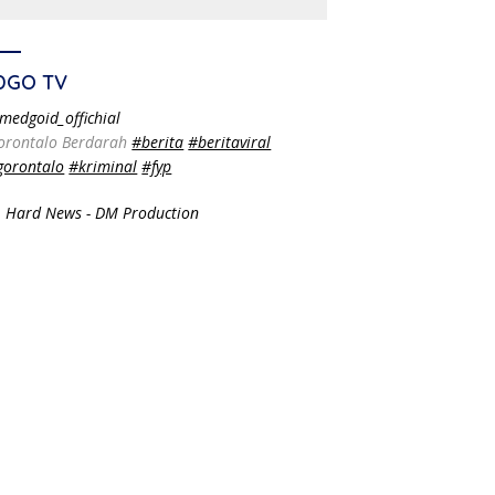
DGO TV
medgoid_offichial
orontalo Berdarah
#berita
#beritaviral
gorontalo
#kriminal
#fyp
 Hard News - DM Production