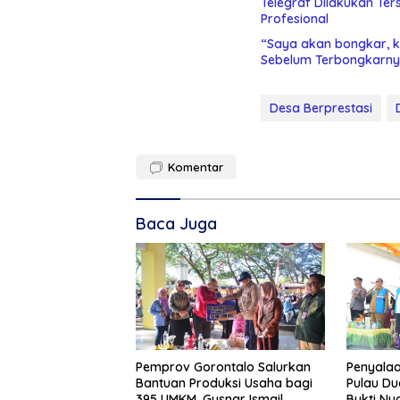
Telegraf Dilakukan Terstruktur dan Sistimatis. Polda Gorontalo Diminta
Profesional
“Saya akan bongkar, ki
Sebelum Terbongkarny
Desa Berprestasi
Komentar
Baca Juga
Pemprov Gorontalo Salurkan
Penyalaa
Bantuan Produksi Usaha bagi
Pulau Du
395 UMKM. Gusnar Ismail
Bukti Ny