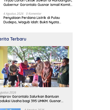
Tinjau Lahan Cetak Sawah di Randangan,
Gubernur Gorontalo Gusnar Ismail Komit
Tingkatkan Kesejahteraan Petani
4 Agustus 2026
0 Komentar
Penyalaan Perdana Listrik di Pulau
Dudepo, Wagub Idah: Bukti Nyata
Pemerataan Pembangunan
erita Terbaru
Agustus 2026
mprov Gorontalo Salurkan Bantuan
oduksi Usaha bagi 395 UMKM. Gusnar
mail Tegaskan Bantuan Usaha UMKM
tuk Produksi, Bukan Konsumsi
4 Agustus 2026