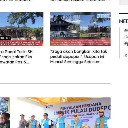
gunan
Tingkatkan Kesejahteraan
Petani
ME
@
G
#
“Saya akan bongkar, kita tak
a Ronal Taliki SH :
♬
peduli siapapun”, Ucapan ini
Pengrusakan Eks
Muncul Seminggu Sebelum
awatan Pos &
Terbongkarnya, Bangunan
kukan Terstruktur
Cagar Budaya Gorontalo
imatis. Polda Gorontalo
Profesional