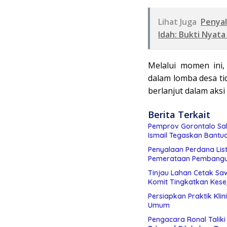
Lihat Juga
Penyal
Idah: Bukti Nya
Melalui momen ini
dalam lomba desa t
berlanjut dalam aksi
Berita Terkait
Pemprov Gorontalo Sal
Ismail Tegaskan Bantu
Penyalaan Perdana List
Pemerataan Pembang
Tinjau Lahan Cetak Sa
Komit Tingkatkan Kese
Persiapkan Praktik Kli
Umum
Pengacara Ronal Talik