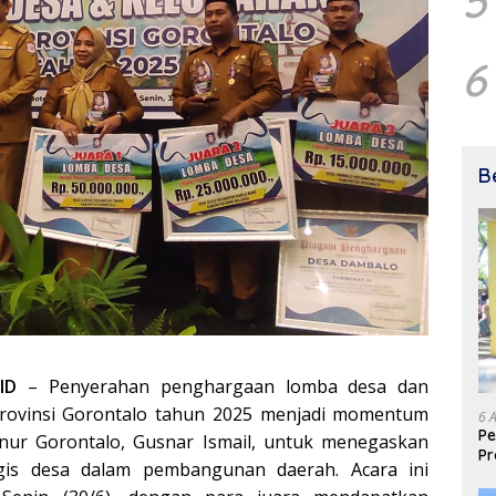
5
6
B
ID
– Penyerahan penghargaan lomba desa dan
Provinsi Gorontalo tahun 2025 menjadi momentum
6 
Pe
nur Gorontalo, Gusnar Ismail, untuk menegaskan
Pr
egis desa dalam pembangunan daerah. Acara ini
Is
un