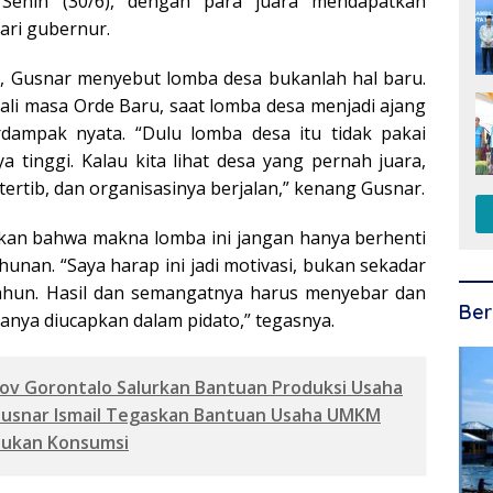
Senin (30/6), dengan para juara mendapatkan
ari gubernur.
 Gusnar menyebut lomba desa bukanlah hal baru.
li masa Orde Baru, saat lomba desa menjadi ajang
dampak nyata. “Dulu lomba desa itu tidak pakai
a tinggi. Kalau kita lihat desa yang pernah juara,
, tertib, dan organisasinya berjalan,” kenang Gusnar.
an bahwa makna lomba ini jangan hanya berhenti
unan. “Saya harap ini jadi motivasi, bukan sekadar
tahun. Hasil dan semangatnya harus menyebar dan
Ber
anya diucapkan dalam pidato,” tegasnya.
v Gorontalo Salurkan Bantuan Produksi Usaha
Gusnar Ismail Tegaskan Bantuan Usaha UMKM
Bukan Konsumsi