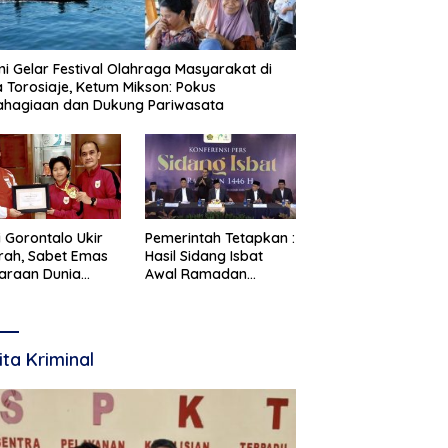
i Gelar Festival Olahraga Masyarakat di
 Torosiaje, Ketum Mikson: Pokus
ahagiaan dan Dukung Pariwasata
i Gorontalo Ukir
Pemerintah Tetapkan :
rah, Sabet Emas
Hasil Sidang Isbat
araan Dunia
Awal Ramadan
te 2026
Ditetapkan 19 Februari
2026
ita Kriminal