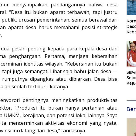
bernur menyampaikan pandangannya bahwa desa
ral. “Desa itu bukan aparat terbawah, tapi justru
 publik, urusan pemerintahan, semua berawal dari
Korm
Desa
an aparat desa harus memahami posisi strategis
Keb
.
dua pesan penting kepada para kepala desa dan
ma penghargaan. Pertama, menjaga kebersihan
cerminan identitas wilayah. “Kebersihan itu bukan
 tapi juga semangat. Lihat saja bahu jalan desa —
Sisw
Seja
 rumputnya dipangkas atau dibiarkan. Desa bisa
Keju
alah seolah tertidur,” katanya.
Kara
nyoroti pentingnya meningkatkan produktivitas
ektor. “Produksi itu bukan hanya pertanian atau
Ber
a UMKM, kerajinan, dan potensi lokal lainnya. Saya
kita mencerminkan aktivitas ekonomi yang nyata,
insi ini datang dari desa,” tandasnya.