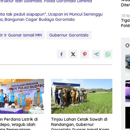
Dite
ta tak peduli siapapun”, Ucapan ini Muncul Seminggu
18 Ap
a, Bangunan Cagar Budaya Gorontalo
Tiga
Pold
Perj
Dr Ir Gusnar Ismail MM
Gubernur Gorontalo
O
n Perdana Listrik di
Tinjau Lahan Cetak Sawah di
depo, Wagub Idah:
Randangan, Gubernur
ata Pemerataan
Gorontalo Gusnar Ismail Komit