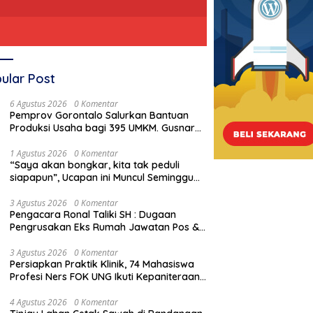
ular Post
6 Agustus 2026
0 Komentar
Pemprov Gorontalo Salurkan Bantuan
Produksi Usaha bagi 395 UMKM. Gusnar
Ismail Tegaskan Bantuan Usaha UMKM
untuk Produksi, Bukan Konsumsi
1 Agustus 2026
0 Komentar
“Saya akan bongkar, kita tak peduli
siapapun”, Ucapan ini Muncul Seminggu
Sebelum Terbongkarnya, Bangunan
Cagar Budaya Gorontalo
3 Agustus 2026
0 Komentar
Pengacara Ronal Taliki SH : Dugaan
Pengrusakan Eks Rumah Jawatan Pos &
Telegraf Dilakukan Terstruktur dan
Sistimatis. Polda Gorontalo Diminta
3 Agustus 2026
0 Komentar
Persiapkan Praktik Klinik, 74 Mahasiswa
Profesional
Profesi Ners FOK UNG Ikuti Kepaniteraan
Umum
4 Agustus 2026
0 Komentar