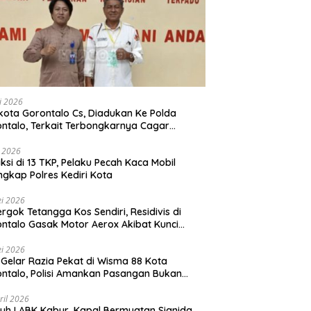
li 2026
Gorontalo Cs, Diadukan Ke Polda
ntalo, Terkait Terbongkarnya Cagar
ya Rumah Jawatan Pos dan Telegraf Yang
ejarah
i 2026
ksi di 13 TKP, Pelaku Pecah Kaca Mobil
ngkap Polres Kediri Kota
i 2026
rgok Tetangga Kos Sendiri, Residivis di
ntalo Gasak Motor Aerox Akibat Kunci
inggal
i 2026
! Gelar Razia Pekat di Wisma 88 Kota
ntalo, Polisi Amankan Pasangan Bukan
i Istri
ril 2026
h ! ABK Kabur, Kapal Bermuatan Sianida