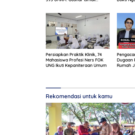
Tegaskan Bantuan Usaha
Pemban
UMKM untuk Produksi, Bukan
Konsumsi
Persiapkan Praktik Klinik, 74
Pengacar
Mahasiswa Profesi Ners FOK
Dugaan 
UNG Ikuti Kepaniteraan Umum
Rumah J
Telegraf Dila
dan Sist
Diminta 
Rekomendasi untuk kamu