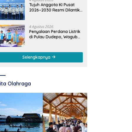
Tujuh Anggota KI Pusat
2026–2030 Resmi Dilantik,
Rektor UNG Dorong
Penguatan Keterbukaan
Informasi Digital
4 Agustus 2026
Penyalaan Perdana Listrik
di Pulau Dudepo, Wagub
Idah: Bukti Nyata
Pemerataan
Pembangunan
Selengkapnya
ita Olahraga