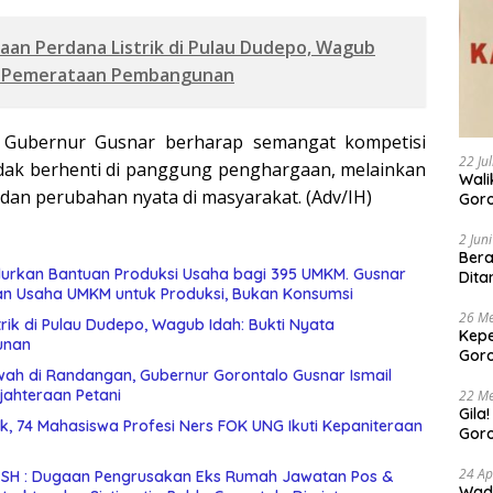
aan Perdana Listrik di Pulau Dudepo, Wagub
ta Pemerataan Pembangunan
, Gubernur Gusnar berharap semangat kompetisi
22 Ju
idak berhenti di panggung penghargaan, melainkan
Walikota 
 dan perubahan nyata di masyarakat. (Adv/IH)
Goro
Buda
Bers
2 Jun
Bera
urkan Bantuan Produksi Usaha bagi 395 UMKM. Gusnar
Dita
an Usaha UMKM untuk Produksi, Bukan Konsumsi
26 Me
rik di Pulau Dudepo, Wagub Idah: Bukti Nyata
Kepe
unan
Goro
Tert
wah di Randangan, Gubernur Gorontalo Gusnar Ismail
jahteraan Petani
22 Me
Gila
nik, 74 Mahasiswa Profesi Ners FOK UNG Ikuti Kepaniteraan
Goro
Suam
24 Ap
i SH : Dugaan Pengrusakan Eks Rumah Jawatan Pos &
Wadu