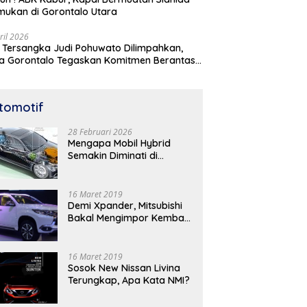
mukan di Gorontalo Utara
ril 2026
 Tersangka Judi Pohuwato Dilimpahkan,
a Gorontalo Tegaskan Komitmen Berantas
udian
tomotif
28 Februari 2026
Mengapa Mobil Hybrid
Semakin Diminati di
Indonesia? Ini Analisis
Lengkapnya
16 Maret 2019
Demi Xpander, Mitsubishi
Bakal Mengimpor Kembali
Pajero Sport
16 Maret 2019
Sosok New Nissan Livina
Terungkap, Apa Kata NMI?