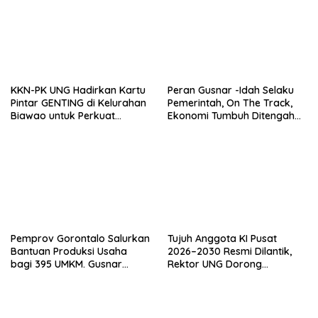
KKN-PK UNG Hadirkan Kartu
Peran Gusnar -Idah Selaku
Pintar GENTING di Kelurahan
Pemerintah, On The Track,
Biawao untuk Perkuat
Ekonomi Tumbuh Ditengah
Skrining Ibu Hamil Risiko
Efisiensi Anggaran
Tinggi
Pemprov Gorontalo Salurkan
Tujuh Anggota KI Pusat
Bantuan Produksi Usaha
2026–2030 Resmi Dilantik,
bagi 395 UMKM. Gusnar
Rektor UNG Dorong
Ismail Tegaskan Bantuan
Penguatan Keterbukaan
Usaha UMKM untuk Produksi,
Informasi Digital
Bukan Konsumsi