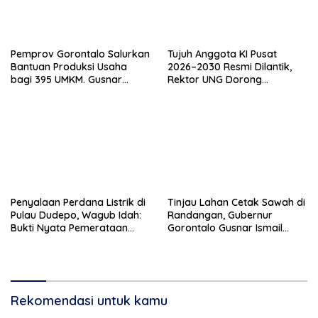
Pemprov Gorontalo Salurkan
Tujuh Anggota KI Pusat
Bantuan Produksi Usaha
2026–2030 Resmi Dilantik,
bagi 395 UMKM. Gusnar
Rektor UNG Dorong
Ismail Tegaskan Bantuan
Penguatan Keterbukaan
Usaha UMKM untuk Produksi,
Informasi Digital
Bukan Konsumsi
Penyalaan Perdana Listrik di
Tinjau Lahan Cetak Sawah di
Pulau Dudepo, Wagub Idah:
Randangan, Gubernur
Bukti Nyata Pemerataan
Gorontalo Gusnar Ismail
Pembangunan
Komit Tingkatkan
Kesejahteraan Petani
Rekomendasi untuk kamu