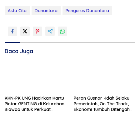
Asta Cita
Danantara
Pengurus Danantara
Baca Juga
KKN-PK UNG Hadirkan Kartu
Peran Gusnar -Idah Selaku
Pintar GENTING di Kelurahan
Pemerintah, On The Track,
Biawao untuk Perkuat
Ekonomi Tumbuh Ditengah
Skrining Ibu Hamil Risiko
Efisiensi Anggaran
Tinggi