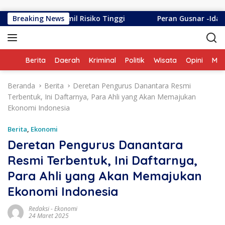
Langsung ke konten
ning Ibu Hamil Risiko Tinggi
Breaking News
Peran Gusnar -Idah Sela
Home
Berita
Daerah
Kriminal
Politik
Wisata
Opini
ME
Beranda
Berita
Deretan Pengurus Danantara Resmi
Terbentuk, Ini Daftarnya, Para Ahli yang Akan Memajukan
Ekonomi Indonesia
Berita
,
Ekonomi
Deretan Pengurus Danantara
Resmi Terbentuk, Ini Daftarnya,
Para Ahli yang Akan Memajukan
Ekonomi Indonesia
Redaksi
-
Ekonomi
24 Maret 2025