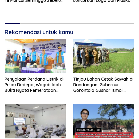
ini Muncul Seminggu Sebelum
Luncurkan Logo dan Maskot
Terbongkarnya, Bangunan
PKKMB 2026
Cagar Budaya Gorontalo
Rekomendasi untuk kamu
Penyalaan Perdana Listrik di
Tinjau Lahan Cetak Sawah di
Pulau Dudepo, Wagub Idah:
Randangan, Gubernur
Bukti Nyata Pemerataan
Gorontalo Gusnar Ismail
Pembangunan
Komit Tingkatkan
Kesejahteraan Petani