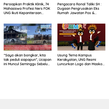
Persiapkan Praktik Klinik, 74
Pengacara Ronal Taliki SH :
Mahasiswa Profesi Ners FOK
Dugaan Pengrusakan Eks
UNG Ikuti Kepaniteraan
Rumah Jawatan Pos &
Umum
Telegraf Dilakukan
Terstruktur dan Sistimatis.
Polda Gorontalo Diminta
Profesional
“Saya akan bongkar, kita
Usung Tema Kampus
tak peduli siapapun”, Ucapan
Kerakyatan, UNG Resmi
ini Muncul Seminggu Sebelum
Luncurkan Logo dan Maskot
Terbongkarnya, Bangunan
PKKMB 2026
Cagar Budaya Gorontalo