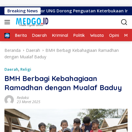
Langsung ke konten
lantik, Rektor UNG Dorong Penguatan Keterbukaan Informasi Di
Breaking News
Home
Berita
Daerah
Kriminal
Politik
Wisata
Opini
ME
Beranda
Daerah
BMH Berbagi Kebahagiaan Ramadhan
dengan Mualaf Baduy
Daerah
,
Religi
BMH Berbagi Kebahagiaan
Ramadhan dengan Mualaf Baduy
Redaksi
23 Maret 2025