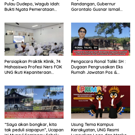
Pulau Dudepo, Wagub Idah:
Randangan, Gubernur
Bukti Nyata Pemerataan
Gorontalo Gusnar Ismail
Pembangunan
Komit Tingkatkan
Kesejahteraan Petani
Persiapkan Praktik Klinik, 74
Pengacara Ronal Taliki SH :
Mahasiswa Profesi Ners FOK
Dugaan Pengrusakan Eks
UNG Ikuti Kepaniteraan
Rumah Jawatan Pos &
Umum
Telegraf Dilakukan
Terstruktur dan Sistimatis.
Polda Gorontalo Diminta
Profesional
“Saya akan bongkar, kita
Usung Tema Kampus
tak peduli siapapun”, Ucapan
Kerakyatan, UNG Resmi